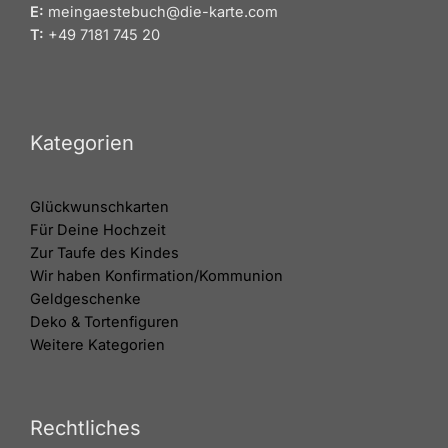
E:
meingaestebuch@die-karte.com
T:
+49 7181 745 20
Kategorien
Glückwunschkarten
Für Deine Hochzeit
Zur Taufe des Kindes
Wir haben Konfirmation/Kommunion
Geldgeschenke
Deko & Tortenfiguren
Weitere Kategorien
Rechtliches