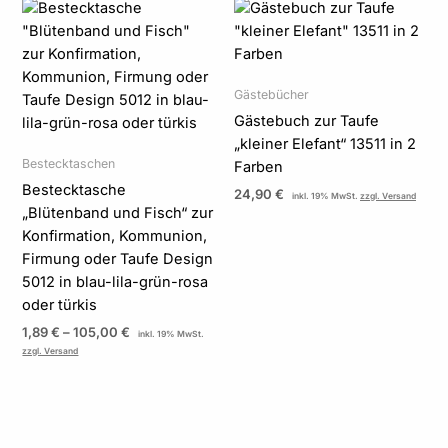
Preisspanne:
1,89 €
bis
105,00 €
Gästebücher
Gästebuch zur Taufe
„kleiner Elefant“ 13511 in 2
Bestecktaschen
Farben
Bestecktasche
24,90
€
inkl. 19% MwSt.
zzgl. Versand
„Blütenband und Fisch“ zur
Konfirmation, Kommunion,
Firmung oder Taufe Design
5012 in blau-lila-grün-rosa
oder türkis
1,89
€
–
105,00
€
inkl. 19% MwSt.
zzgl. Versand