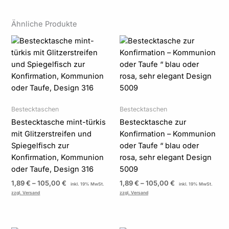
Ähnliche Produkte
Preisspanne:
Preisspanne:
1,89 €
1,89 €
bis
bis
105,00 €
105,00 €
Bestecktaschen
Bestecktaschen
Bestecktasche mint-türkis
Bestecktasche zur
mit Glitzerstreifen und
Konfirmation – Kommunion
Spiegelfisch zur
oder Taufe “ blau oder
Konfirmation, Kommunion
rosa, sehr elegant Design
oder Taufe, Design 316
5009
1,89
€
–
105,00
€
1,89
€
–
105,00
€
inkl. 19% MwSt.
inkl. 19% MwSt.
zzgl. Versand
zzgl. Versand