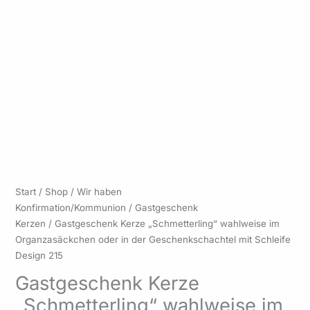
Preisspanne:
Gastgeschenk
Start
/
Shop
/
Wir haben
2,85 €
Kerze
Konfirmation/Kommunion
/
Gastgeschenk
bis
"Schmetterling"
Kerzen
/ Gastgeschenk Kerze „Schmetterling“ wahlweise im
170,00 €
wahlweise
Organzasäckchen oder in der Geschenkschachtel mit Schleife
im
Design 215
Organzasäckchen
Gastgeschenk Kerze
oder
„Schmetterling“ wahlweise im
in