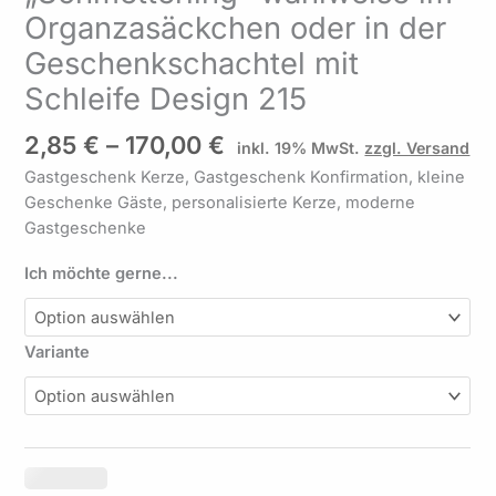
der
Organzasäckchen oder in der
Geschenkschachtel
Geschenkschachtel mit
mit
Schleife
Schleife Design 215
Design
215
2,85
€
–
170,00
€
inkl. 19% MwSt.
zzgl. Versand
Menge
Gastgeschenk Kerze, Gastgeschenk Konfirmation, kleine
Geschenke Gäste, personalisierte Kerze, moderne
Gastgeschenke
Ich möchte gerne...
Variante