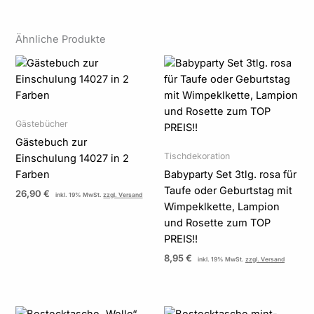
Ähnliche Produkte
Gästebücher
Gästebuch zur
Tischdekoration
Einschulung 14027 in 2
Farben
Babyparty Set 3tlg. rosa für
Taufe oder Geburtstag mit
26,90
€
inkl. 19% MwSt.
zzgl. Versand
Wimpeklkette, Lampion
und Rosette zum TOP
PREIS!!
8,95
€
inkl. 19% MwSt.
zzgl. Versand
Preisspanne:
Preisspanne: