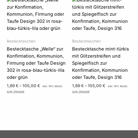
1,89 €
1,89 €
bis
bis
105,00 €
105,00 €
Bestecktaschen
Bestecktaschen
Bestecktasche „Welle“ zur
Bestecktasche mint-türkis
Konfirmation, Kommunion,
mit Glitzerstreifen und
Firmung oder Taufe Design
Spiegelfisch zur
302 in rosa-blau-türkis-lila
Konfirmation, Kommunion
oder grün
oder Taufe, Design 316
1,89
€
–
105,00
€
1,89
€
–
105,00
€
inkl. 19% MwSt.
inkl. 19% MwSt.
zzgl. Versand
zzgl. Versand