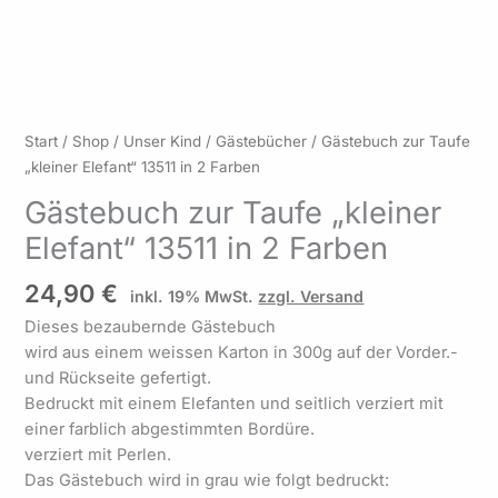
Gästebuch
Start
/
Shop
/
Unser Kind
/
Gästebücher
/ Gästebuch zur Taufe
zur
„kleiner Elefant“ 13511 in 2 Farben
Taufe
Gästebuch zur Taufe „kleiner
"kleiner
Elefant“ 13511 in 2 Farben
Elefant"
13511
24,90
€
in
inkl. 19% MwSt.
zzgl. Versand
2
Dieses bezaubernde Gästebuch
Farben
wird aus einem weissen Karton in 300g auf der Vorder.-
Menge
und Rückseite gefertigt.
Bedruckt mit einem Elefanten und seitlich verziert mit
einer farblich abgestimmten Bordüre.
verziert mit Perlen.
Das Gästebuch wird in grau wie folgt bedruckt: