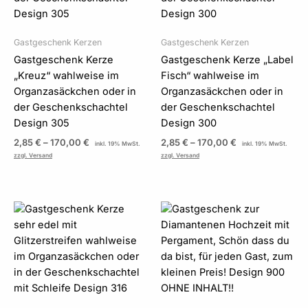
Gastgeschenk Kerzen
Gastgeschenk Kerzen
Gastgeschenk Kerze
Gastgeschenk Kerze „Label
„Kreuz“ wahlweise im
Fisch“ wahlweise im
Organzasäckchen oder in
Organzasäckchen oder in
der Geschenkschachtel
der Geschenkschachtel
Design 305
Design 300
2,85
€
–
170,00
€
2,85
€
–
170,00
€
inkl. 19% MwSt.
inkl. 19% MwSt.
zzgl. Versand
zzgl. Versand
Preisspanne:
Preisspanne:
2,85 €
1,99 €
bis
bis
170,00 €
39,80 €