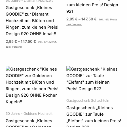
60 Jahre - Diamant Hochzeit
zum kleinen Preis! Design
Gastgeschenk „Kleines
921
GOODIE“ zur Diamant
2,95
€
–
147,50
€
Hochzeit mit Blüten und
inkl. 19% MwSt.
zzgl. Versand
Ringen, zum kleinen Preis!
Design 920 OHNE Inhalt!!
2,95
€
–
147,50
€
inkl. 19% MwSt.
zzgl. Versand
Preisspanne:
Preisspanne:
2,95 €
2,95 €
bis
bis
147,50 €
147,50 €
Gastgeschenk Schachteln
Gastgeschenk „Kleines
50 Jahre - Goldene Hochzeit
GOODIE“ zur Taufe
Gastgeschenk „Kleines
„Elefant“ zum kleinen Preis!