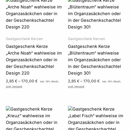
2,85 €
2,85 €
bis
bis
170,00 €
170,00 €
Gastgeschenk Kerzen
Gastgeschenk Kerzen
Gastgeschenk Kerze
Gastgeschenk Kerze
„Arche Noah“ wahlweise im
„Blütentraum“ wahlweise
Organzasäckchen oder in
im Organzasäckchen oder
der Geschenkschachtel
in der Geschenkschachtel
Design 220
Design 301
2,85
€
–
170,00
€
2,85
€
–
170,00
€
inkl. 19% MwSt.
inkl. 19% MwSt.
zzgl. Versand
zzgl. Versand
Preisspanne:
Preisspanne:
2,85 €
2,85 €
bis
bis
170,00 €
170,00 €