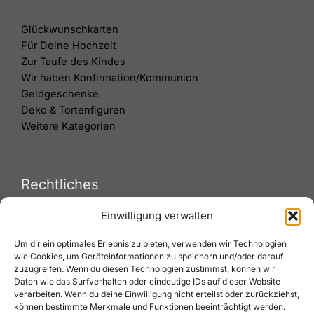
Glückwunschkarten
Für Deine Hochzeit
Zur Taufe des Kindes
Wir haben Konfirmation/Kommunion
Geldgeschenke
Deko & Tortenfiguren
Weitere Kategorien
Rechtliches
Einwilligung verwalten
Versand & Lieferung
Um dir ein optimales Erlebnis zu bieten, verwenden wir Technologien
Zahlungsweisen
wie Cookies, um Geräteinformationen zu speichern und/oder darauf
Widerruf
zuzugreifen. Wenn du diesen Technologien zustimmst, können wir
AGB
Daten wie das Surfverhalten oder eindeutige IDs auf dieser Website
Impressum
verarbeiten. Wenn du deine Einwilligung nicht erteilst oder zurückziehst,
können bestimmte Merkmale und Funktionen beeinträchtigt werden.
Datenschutz