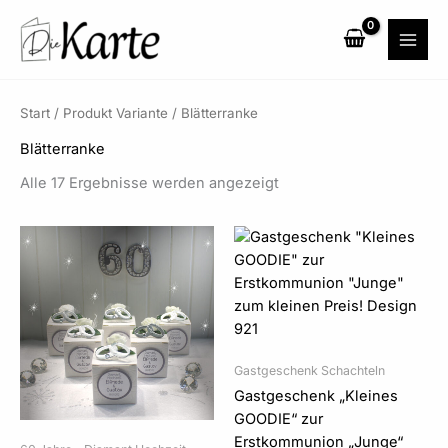
Zum
Inhalt
springen
Start
/ Produkt Variante / Blätterranke
Blätterranke
Alle 17 Ergebnisse werden angezeigt
Preisspanne:
Preisspanne:
2,95 €
2,95 €
bis
bis
147,50 €
147,50 €
Gastgeschenk Schachteln
Gastgeschenk „Kleines
GOODIE“ zur
Erstkommunion „Junge“