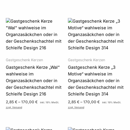
Preisspanne:
Preisspanne:
2,85 €
2,85 €
bis
bis
170,00 €
170,00 €
Gastgeschenk Kerzen
Gastgeschenk Kerzen
Gastgeschenk Kerze „Wal“
Gastgeschenk Kerze „3
wahlweise im
Motive“ wahlweise im
Organzasäckchen oder in
Organzasäckchen oder in
der Geschenkschachtel mit
der Geschenkschachtel mit
Schleife Design 216
Schleife Design 314
2,85
€
–
170,00
€
2,85
€
–
170,00
€
inkl. 19% MwSt.
inkl. 19% MwSt.
zzgl. Versand
zzgl. Versand
Preisspanne:
Preisspanne: