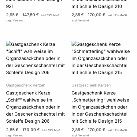
921
mit Schleife Design 210
2,95
€
–
147,50
€
2,85
€
–
170,00
€
inkl. 19% MwSt.
inkl. 19% MwSt.
zzgl. Versand
zzgl. Versand
Preisspanne:
Preisspanne:
2,85 €
2,85 €
bis
bis
170,00 €
170,00 €
Gastgeschenk Kerzen
Gastgeschenk Kerzen
Gastgeschenk Kerze
Gastgeschenk Kerze
„Schiff“ wahlweise im
„Schmetterling“ wahlweise
Organzasäckchen oder in
im Organzasäckchen oder
der Geschenkschachtel mit
in der Geschenkschachtel
Schleife Design 206
mit Schleife Design 215
2,85
€
–
170,00
€
2,85
€
–
170,00
€
inkl. 19% MwSt.
inkl. 19% MwSt.
zzgl. Versand
zzgl. Versand