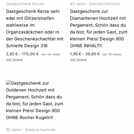
Gastgeschenk Kerzen
60 Jahre - Diamant Hochzeit
Gastgeschenk Kerze sehr
Gastgeschenk zur
edel mit Glitzerstreifen
Diamantenen Hochzeit mit
wahlweise im
Pergament, Schön dass du
Organzasäckchen oder in
da bist, für jeden Gast, zum
der Geschenkschachtel mit
kleinen Preis! Design 900
Schleife Design 316
OHNE INHALT!!
2,85
€
–
170,00
€
1,99
€
–
39,80
€
inkl. 19% MwSt.
inkl. 19% MwSt.
zzgl. Versand
zzgl. Versand
Preisspanne:
1,99 €
bis
39,80 €
50 Jahre - Goldene Hochzeit