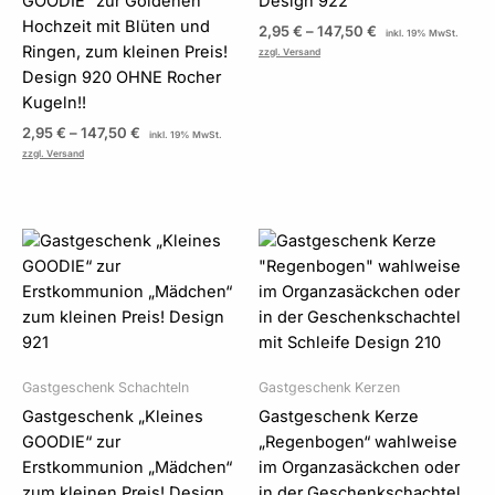
GOODIE“ zur Goldenen
Design 922
Hochzeit mit Blüten und
2,95
€
–
147,50
€
inkl. 19% MwSt.
Ringen, zum kleinen Preis!
zzgl. Versand
Design 920 OHNE Rocher
Kugeln!!
2,95
€
–
147,50
€
inkl. 19% MwSt.
zzgl. Versand
Preisspanne:
Preisspanne:
2,95 €
2,85 €
bis
bis
147,50 €
170,00 €
Gastgeschenk Schachteln
Gastgeschenk Kerzen
Gastgeschenk „Kleines
Gastgeschenk Kerze
GOODIE“ zur
„Regenbogen“ wahlweise
Erstkommunion „Mädchen“
im Organzasäckchen oder
zum kleinen Preis! Design
in der Geschenkschachtel