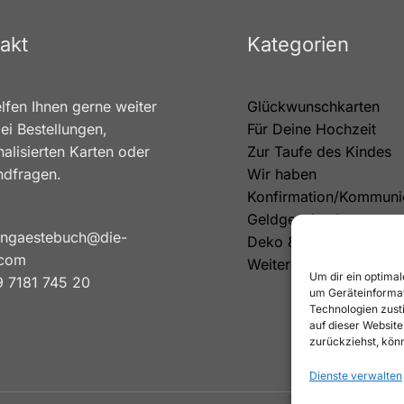
akt
Kategorien
lfen Ihnen gerne weiter
Glückwunschkarten
ei Bestellungen,
Für Deine Hochzeit
alisierten Karten oder
Zur Taufe des Kindes
ndfragen.
Wir haben
Konfirmation/Kommuni
Geldgeschenke
ngaestebuch@die-
Deko & Tortenfiguren
.com
Weitere Kategorien
Um dir ein optimal
 7181 745 20
um Geräteinformat
Technologien zust
auf dieser Website
zurückziehst, kön
Dienste verwalten