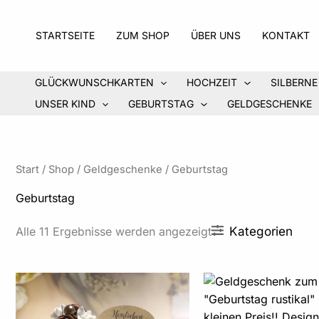
Zum
Inhalt
STARTSEITE
ZUM SHOP
ÜBER UNS
KONTAKT
springen
GLÜCKWUNSCHKARTEN
HOCHZEIT
SILBERNE
UNSER KIND
GEBURTSTAG
GELDGESCHENKE
Start
/
Shop
/
Geldgeschenke
/ Geburtstag
Geburtstag
Kategorien
Alle 11 Ergebnisse werden angezeigt