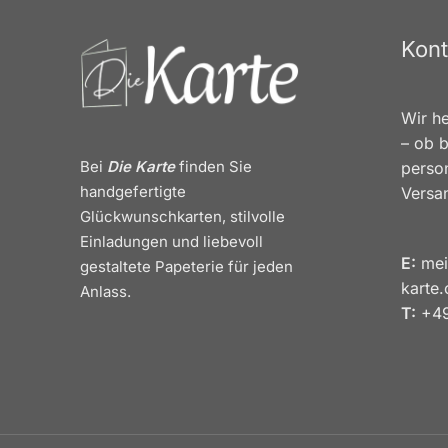
Kont
Wir he
– ob b
Bei
Die Karte
finden Sie
person
handgefertigte
Versa
Glückwunschkarten, stilvolle
Einladungen und liebevoll
E:
mei
gestaltete Papeterie für jeden
karte
Anlass.
T:
+49