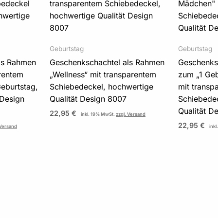
Geburtstag
Geburtstag
ls Rahmen
Geschenkschachtel als Rahmen
Geschenks
arentem
„Wellness“ mit transparentem
zum „1 Ge
eburtstag,
Schiebedeckel, hochwertige
mit transp
 Design
Qualität Design 8007
Schiebedec
Qualität D
22,95
€
inkl. 19% MwSt.
zzgl. Versand
22,95
€
 Versand
ink