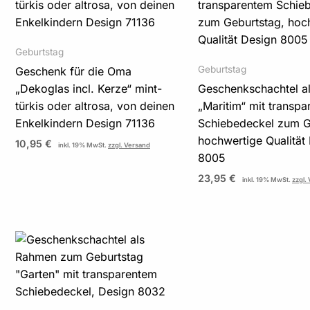
Geburtstag
Geburtstag
Geschenk für die Oma
„Dekoglas incl. Kerze“ mint-
Geschenkschachtel a
türkis oder altrosa, von deinen
„Maritim“ mit transp
Enkelkindern Design 71136
Schiebedeckel zum G
hochwertige Qualität
10,95
€
inkl. 19% MwSt.
zzgl. Versand
8005
23,95
€
inkl. 19% MwSt.
zzgl.