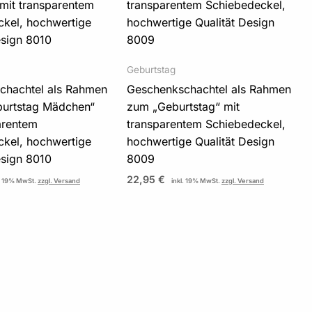
Geburtstag
chachtel als Rahmen
Geschenkschachtel als Rahmen
burtstag Mädchen“
zum „Geburtstag“ mit
arentem
transparentem Schiebedeckel,
kel, hochwertige
hochwertige Qualität Design
esign 8010
8009
22,95
€
l. 19% MwSt.
zzgl. Versand
inkl. 19% MwSt.
zzgl. Versand