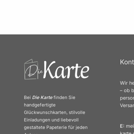
Kont
Wir he
– ob b
Bei
Die Karte
finden Sie
person
handgefertigte
Versa
Glückwunschkarten, stilvolle
Einladungen und liebevoll
E:
mei
gestaltete Papeterie für jeden
karte