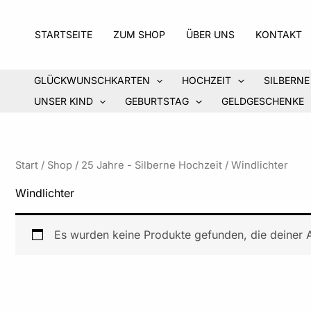
Zum
Inhalt
STARTSEITE
ZUM SHOP
ÜBER UNS
KONTAKT
springen
GLÜCKWUNSCHKARTEN
HOCHZEIT
SILBERNE
UNSER KIND
GEBURTSTAG
GELDGESCHENKE
Start
/
Shop
/
25 Jahre - Silberne Hochzeit
/ Windlichter
Windlichter
Es wurden keine Produkte gefunden, die deiner 