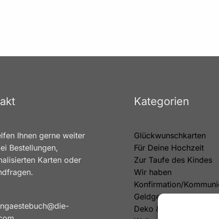
akt
Kategorien
lfen Ihnen gerne weiter
Glückwunschkarten
ei Bestellungen,
Für Deine Hochzeit
alisierten Karten oder
Zur Taufe des Kindes
ndfragen.
Wir haben
Konfirmation/Kommuni
Geldgeschenke
ngaestebuch@die-
Deko & Tortenfiguren
.com