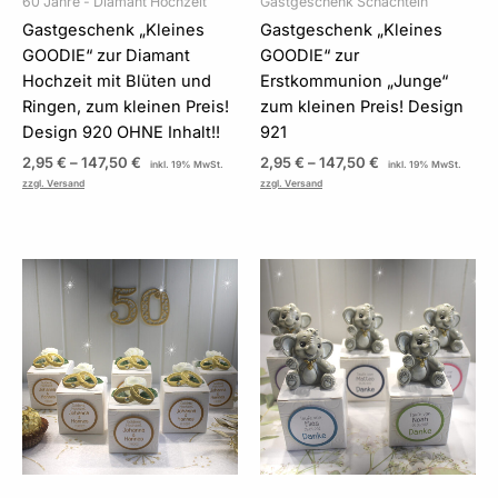
60 Jahre - Diamant Hochzeit
Gastgeschenk Schachteln
Gastgeschenk „Kleines
Gastgeschenk „Kleines
GOODIE“ zur Diamant
GOODIE“ zur
Hochzeit mit Blüten und
Erstkommunion „Junge“
Ringen, zum kleinen Preis!
zum kleinen Preis! Design
Design 920 OHNE Inhalt!!
921
2,95
€
–
147,50
€
2,95
€
–
147,50
€
inkl. 19% MwSt.
inkl. 19% MwSt.
zzgl. Versand
zzgl. Versand
Preisspanne:
Preisspanne:
2,95 €
2,95 €
bis
bis
147,50 €
147,50 €