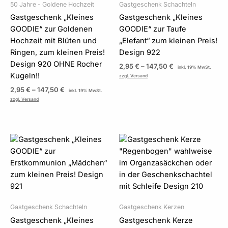
50 Jahre - Goldene Hochzeit
Gastgeschenk Schachteln
Gastgeschenk „Kleines
Gastgeschenk „Kleines
GOODIE“ zur Goldenen
GOODIE“ zur Taufe
Hochzeit mit Blüten und
„Elefant“ zum kleinen Preis!
Ringen, zum kleinen Preis!
Design 922
Design 920 OHNE Rocher
2,95
€
–
147,50
€
inkl. 19% MwSt.
Kugeln!!
zzgl. Versand
2,95
€
–
147,50
€
inkl. 19% MwSt.
zzgl. Versand
Preisspanne:
Preisspanne:
2,95 €
2,85 €
bis
bis
147,50 €
170,00 €
Gastgeschenk Schachteln
Gastgeschenk Kerzen
Gastgeschenk „Kleines
Gastgeschenk Kerze