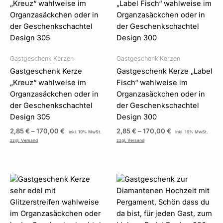
bis
bis
170,00 €
170,00 €
Gastgeschenk Kerzen
Gastgeschenk Kerzen
Gastgeschenk Kerze
Gastgeschenk Kerze „Label
„Kreuz“ wahlweise im
Fisch“ wahlweise im
Organzasäckchen oder in
Organzasäckchen oder in
der Geschenkschachtel
der Geschenkschachtel
Design 305
Design 300
2,85
€
–
170,00
€
2,85
€
–
170,00
€
inkl. 19% MwSt.
inkl. 19% MwSt.
zzgl. Versand
zzgl. Versand
Preisspanne:
Preisspanne:
2,85 €
1,99 €
bis
bis
170,00 €
39,80 €