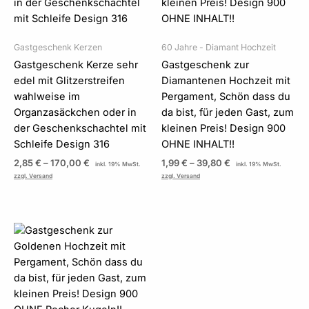
Gastgeschenk Kerzen
60 Jahre - Diamant Hochzeit
Gastgeschenk Kerze sehr
Gastgeschenk zur
edel mit Glitzerstreifen
Diamantenen Hochzeit mit
wahlweise im
Pergament, Schön dass du
Organzasäckchen oder in
da bist, für jeden Gast, zum
der Geschenkschachtel mit
kleinen Preis! Design 900
Schleife Design 316
OHNE INHALT!!
2,85
€
–
170,00
€
1,99
€
–
39,80
€
inkl. 19% MwSt.
inkl. 19% MwSt.
zzgl. Versand
zzgl. Versand
Preisspanne:
1,99 €
bis
39,80 €