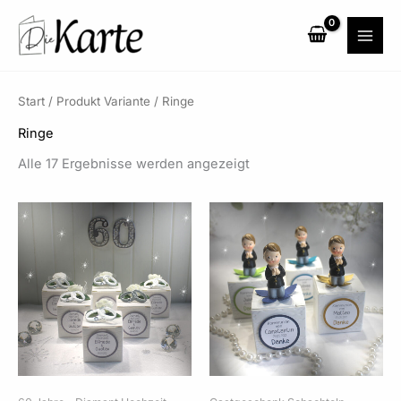
Zum
Inhalt
springen
Start
/ Produkt Variante / Ringe
Ringe
Alle 17 Ergebnisse werden angezeigt
Preisspanne:
Preisspanne:
2,95 €
2,95 €
bis
bis
147,50 €
147,50 €