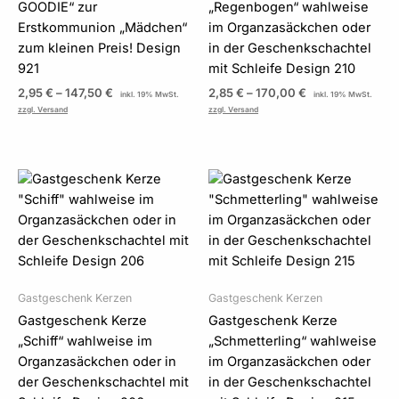
GOODIE“ zur
„Regenbogen“ wahlweise
Erstkommunion „Mädchen“
im Organzasäckchen oder
zum kleinen Preis! Design
in der Geschenkschachtel
921
mit Schleife Design 210
2,95
€
–
147,50
€
2,85
€
–
170,00
€
inkl. 19% MwSt.
inkl. 19% MwSt.
zzgl. Versand
zzgl. Versand
Preisspanne:
Preisspanne:
2,85 €
2,85 €
bis
bis
170,00 €
170,00 €
Gastgeschenk Kerzen
Gastgeschenk Kerzen
Gastgeschenk Kerze
Gastgeschenk Kerze
„Schiff“ wahlweise im
„Schmetterling“ wahlweise
Organzasäckchen oder in
im Organzasäckchen oder
der Geschenkschachtel mit
in der Geschenkschachtel