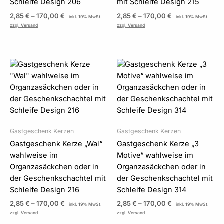
Schleife Design 206
mit Schleife Design 215
2,85
€
–
170,00
€
2,85
€
–
170,00
€
inkl. 19% MwSt.
inkl. 19% MwSt.
zzgl. Versand
zzgl. Versand
Preisspanne:
Preisspanne:
2,85 €
2,85 €
bis
bis
170,00 €
170,00 €
Gastgeschenk Kerzen
Gastgeschenk Kerzen
Gastgeschenk Kerze „Wal“
Gastgeschenk Kerze „3
wahlweise im
Motive“ wahlweise im
Organzasäckchen oder in
Organzasäckchen oder in
der Geschenkschachtel mit
der Geschenkschachtel mit
Schleife Design 216
Schleife Design 314
2,85
€
–
170,00
€
2,85
€
–
170,00
€
inkl. 19% MwSt.
inkl. 19% MwSt.
zzgl. Versand
zzgl. Versand