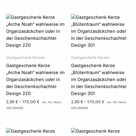
Preisspanne:
Preisspanne:
2,85 €
2,85 €
bis
bis
170,00 €
170,00 €
Gastgeschenk Kerzen
Gastgeschenk Kerzen
Gastgeschenk Kerze
Gastgeschenk Kerze
„Arche Noah“ wahlweise im
„Blütentraum“ wahlweise
Organzasäckchen oder in
im Organzasäckchen oder
der Geschenkschachtel
in der Geschenkschachtel
Design 220
Design 301
2,85
€
–
170,00
€
2,85
€
–
170,00
€
inkl. 19% MwSt.
inkl. 19% MwSt.
zzgl. Versand
zzgl. Versand
Preisspanne:
Preisspanne:
2,85 €
2,85 €