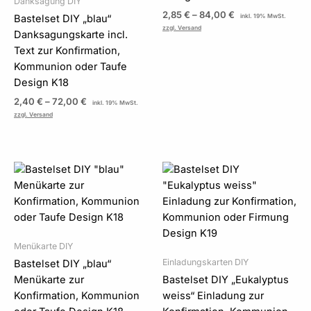
Danksagung DIY
2,85
€
–
84,00
€
Bastelset DIY „blau“
inkl. 19% MwSt.
zzgl. Versand
Danksagungskarte incl.
Text zur Konfirmation,
Kommunion oder Taufe
Design K18
2,40
€
–
72,00
€
inkl. 19% MwSt.
zzgl. Versand
Preisspanne:
Preisspanne:
2,85 €
2,85 €
bis
bis
42,00 €
85,50 €
Menükarte DIY
Einladungskarten DIY
Bastelset DIY „blau“
Menükarte zur
Bastelset DIY „Eukalyptus
Konfirmation, Kommunion
weiss“ Einladung zur