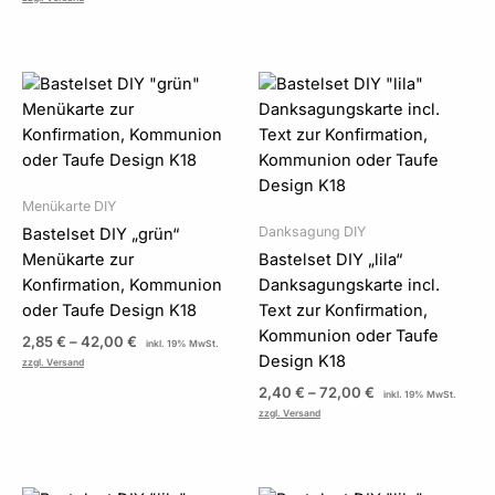
Preisspanne:
Preisspanne:
2,85 €
2,40 €
bis
bis
42,00 €
72,00 €
Menükarte DIY
Danksagung DIY
Bastelset DIY „grün“
Menükarte zur
Bastelset DIY „lila“
Konfirmation, Kommunion
Danksagungskarte incl.
oder Taufe Design K18
Text zur Konfirmation,
Kommunion oder Taufe
2,85
€
–
42,00
€
inkl. 19% MwSt.
Design K18
zzgl. Versand
2,40
€
–
72,00
€
inkl. 19% MwSt.
zzgl. Versand