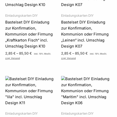
Einladungskarten DIY
Einladungskarten DIY
Bastelset DIY Einladung
Bastelset DIY Einladung
zur Konfirmation,
zur Konfirmation,
Kommunion oder Firmung
Kommunion oder Firmung
„Kraftkarton Fisch“ incl.
„Leinen“ incl. Umschlag
Umschlag Design K10
Design K07
2,85
€
–
85,50
€
2,85
€
–
85,50
€
inkl. 19% MwSt.
inkl. 19% MwSt.
zzgl. Versand
zzgl. Versand
Preisspanne:
Preisspanne:
2,85 €
2,85 €
bis
bis
85,50 €
85,50 €
Einladungskarten DIY
Einladungskarten DIY