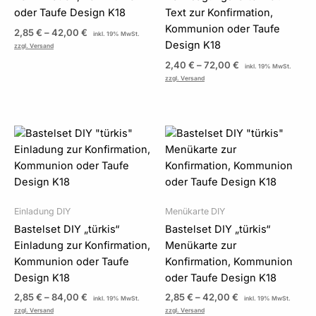
oder Taufe Design K18
Text zur Konfirmation,
Kommunion oder Taufe
2,85
€
–
42,00
€
inkl. 19% MwSt.
Design K18
zzgl. Versand
2,40
€
–
72,00
€
inkl. 19% MwSt.
zzgl. Versand
Preisspanne:
Preisspanne:
2,85 €
2,85 €
bis
bis
84,00 €
42,00 €
Einladung DIY
Menükarte DIY
Bastelset DIY „türkis“
Bastelset DIY „türkis“
Einladung zur Konfirmation,
Menükarte zur
Kommunion oder Taufe
Konfirmation, Kommunion
Design K18
oder Taufe Design K18
2,85
€
–
84,00
€
2,85
€
–
42,00
€
inkl. 19% MwSt.
inkl. 19% MwSt.
zzgl. Versand
zzgl. Versand