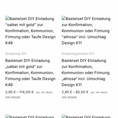
Preisspanne:
Preisspanne:
2,85 €
2,85 €
bis
bis
114,00 €
85,50 €
Einladung DIY
Einladungskarten DIY
Bastelset DIY Einladung
Bastelset DIY Einladung
„salbei mit gold“ zur
zur Konfirmation,
Konfirmation, Kommunion,
Kommunion oder Firmung
Firmung oder Taufe Design
„altrosa“ incl. Umschlag
K49
Design K11
2,85
€
–
114,00
€
2,85
€
–
85,50
€
inkl. 19% MwSt.
inkl. 19% MwSt.
zzgl. Versand
zzgl. Versand
Preisspanne:
Preisspanne: