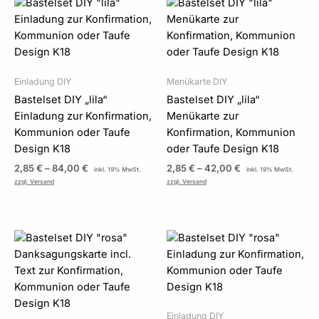
Preisspanne:
Preisspanne:
2,85 €
2,85 €
bis
bis
84,00 €
42,00 €
Einladung DIY
Menükarte DIY
Bastelset DIY „lila“
Bastelset DIY „lila“
Einladung zur Konfirmation,
Menükarte zur
Kommunion oder Taufe
Konfirmation, Kommunion
Design K18
oder Taufe Design K18
2,85
€
–
84,00
€
2,85
€
–
42,00
€
inkl. 19% MwSt.
inkl. 19% MwSt.
zzgl. Versand
zzgl. Versand
Preisspanne:
Preisspanne:
2,40 €
2,85 €
bis
bis
72,00 €
84,00 €
Einladung DIY