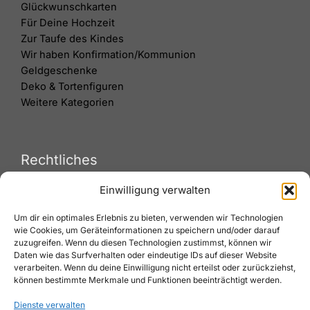
Glückwunschkarten
Für Deine Hochzeit
Zur Taufe des Kindes
Wir haben Konfirmation/Kommunion
Geldgeschenke
Deko & Tortenfiguren
Weitere Kategorien
Rechtliches
Einwilligung verwalten
Versand & Lieferung
Um dir ein optimales Erlebnis zu bieten, verwenden wir Technologien
Zahlungsweisen
wie Cookies, um Geräteinformationen zu speichern und/oder darauf
Widerruf
zuzugreifen. Wenn du diesen Technologien zustimmst, können wir
AGB
Daten wie das Surfverhalten oder eindeutige IDs auf dieser Website
Impressum
verarbeiten. Wenn du deine Einwilligung nicht erteilst oder zurückziehst,
können bestimmte Merkmale und Funktionen beeinträchtigt werden.
Datenschutz
Cookies
Dienste verwalten