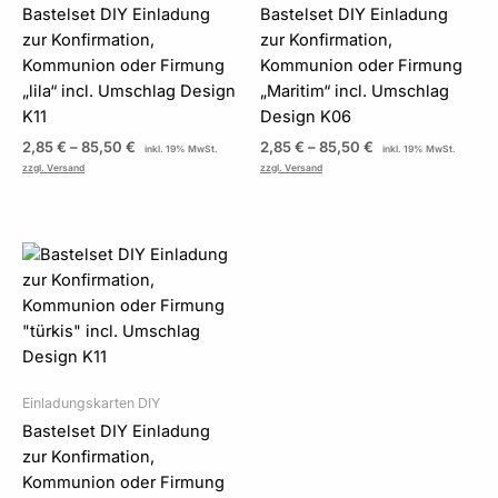
Bastelset DIY Einladung
Bastelset DIY Einladung
zur Konfirmation,
zur Konfirmation,
Kommunion oder Firmung
Kommunion oder Firmung
„lila“ incl. Umschlag Design
„Maritim“ incl. Umschlag
K11
Design K06
2,85
€
–
85,50
€
2,85
€
–
85,50
€
inkl. 19% MwSt.
inkl. 19% MwSt.
zzgl. Versand
zzgl. Versand
Preisspanne:
2,85 €
bis
85,50 €
Einladungskarten DIY
Bastelset DIY Einladung
zur Konfirmation,
Kommunion oder Firmung