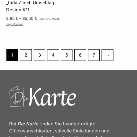
„türkis“ incl. Umschlag
Design K11
2,85
€
–
85,50
€
inkl. 19% MwSt.
zzgl. Versand
1
2
3
4
5
6
7
→
Bei
Die Karte
finden Sie handgefertigte
Glückwunschkarten, stilvolle Einladungen und