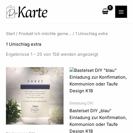
Zum
Inhalt
springen
Start
/ Produkt Ich möchte gerne... / 1 Umschlag extra
1 Umschlag extra
Ergebnisse 1 – 25 von 156 werden angezeigt
Preisspanne:
Preisspanne:
2,40 €
2,85 €
bis
bis
72,00 €
84,00 €
Einladung DIY
Bastelset DIY „blau“
Einladung zur Konfirmation,
Kommunion oder Taufe
Design K18