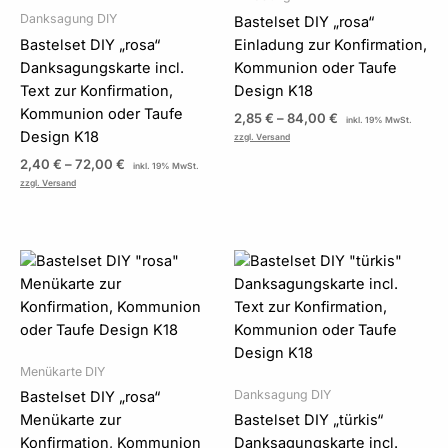
Danksagung DIY
Bastelset DIY „rosa“
Bastelset DIY „rosa“
Einladung zur Konfirmation,
Danksagungskarte incl.
Kommunion oder Taufe
Text zur Konfirmation,
Design K18
Kommunion oder Taufe
2,85
€
–
84,00
€
inkl. 19% MwSt.
Design K18
zzgl. Versand
2,40
€
–
72,00
€
inkl. 19% MwSt.
zzgl. Versand
Preisspanne:
Preisspanne:
2,85 €
2,40 €
bis
bis
42,00 €
72,00 €
Menükarte DIY
Danksagung DIY
Bastelset DIY „rosa“
Menükarte zur
Bastelset DIY „türkis“
Konfirmation, Kommunion
Danksagungskarte incl.