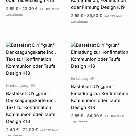
oder Taufe Design K18
Konfirmation, Kommunion
oder Firmung Design K19
2,85
€
–
42,00
€
inkl. 19% MwSt.
zzgl. Versand
2,85
€
–
85,50
€
inkl. 19% MwSt.
zzgl. Versand
Preisspanne:
Preisspanne:
2,40 €
2,85 €
bis
bis
72,00 €
84,00 €
Einladung DIY
Danksagung DIY
Bastelset DIY „grün“
Bastelset DIY „grün“
Einladung zur Konfirmation,
Danksagungskarte incl.
Kommunion oder Taufe
Text zur Konfirmation,
Design K18
Kommunion oder Taufe
2,85
€
–
84,00
€
inkl. 19% MwSt.
Design K18
zzgl. Versand
2,40
€
–
72,00
€
inkl. 19% MwSt.
zzgl. Versand