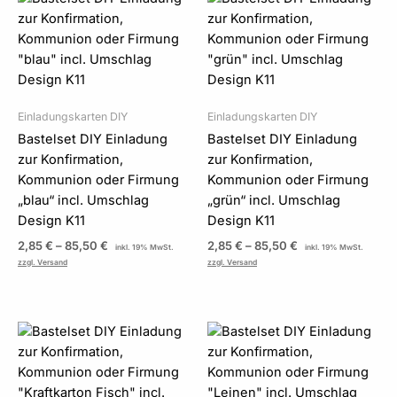
2,85 €
2,85 €
bis
bis
85,50 €
85,50 €
Einladungskarten DIY
Einladungskarten DIY
Bastelset DIY Einladung
Bastelset DIY Einladung
zur Konfirmation,
zur Konfirmation,
Kommunion oder Firmung
Kommunion oder Firmung
„blau“ incl. Umschlag
„grün“ incl. Umschlag
Design K11
Design K11
2,85
€
–
85,50
€
2,85
€
–
85,50
€
inkl. 19% MwSt.
inkl. 19% MwSt.
zzgl. Versand
zzgl. Versand
Preisspanne:
Preisspanne:
2,85 €
2,85 €
bis
bis
85,50 €
85,50 €