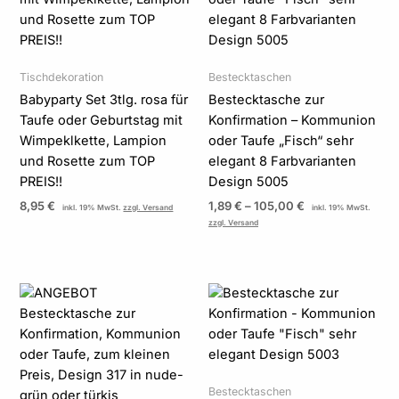
105,00 €
Tischdekoration
Bestecktaschen
Babyparty Set 3tlg. rosa für
Bestecktasche zur
Taufe oder Geburtstag mit
Konfirmation – Kommunion
Wimpeklkette, Lampion
oder Taufe „Fisch“ sehr
und Rosette zum TOP
elegant 8 Farbvarianten
PREIS!!
Design 5005
8,95
€
1,89
€
–
105,00
€
inkl. 19% MwSt.
zzgl. Versand
inkl. 19% MwSt.
zzgl. Versand
Preisspanne:
Preisspanne:
1,89 €
1,89 €
bis
bis
89,50 €
105,00 €
Bestecktaschen