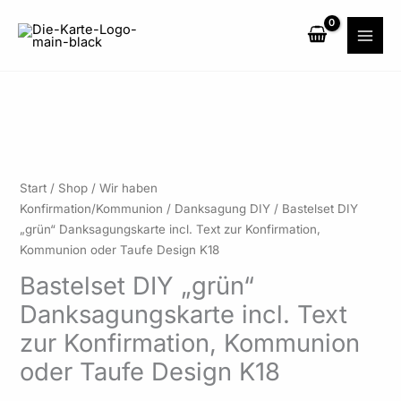
Zum
Inhalt
springen
Preisspanne:
Bastelset
Start
/
Shop
/
Wir haben
2,40 €
DIY
Konfirmation/Kommunion
/
Danksagung DIY
/ Bastelset DIY
bis
"grün"
„grün“ Danksagungskarte incl. Text zur Konfirmation,
72,00 €
Danksagungskarte
Kommunion oder Taufe Design K18
incl.
Bastelset DIY „grün“
Text
Danksagungskarte incl. Text
zur
Konfirmation,
zur Konfirmation, Kommunion
Kommunion
oder Taufe Design K18
oder
Taufe