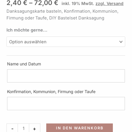
2,40
€
–
72,00
€
inkl. 19% MwSt.
zzgl. Versand
Design
K18
Danksagungskarte basteln, Konfirmation, Kommunion,
Menge
Firmung oder Taufe, DIY Bastelset Danksagung
Ich möchte gerne...
Name und Datum
Konfirmation, Kommunion, Firmung oder Taufe
Alternati
-
+
IN DEN WARENKORB