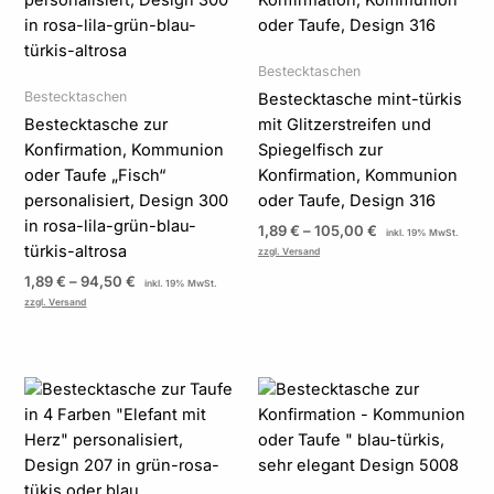
Bestecktaschen
Bestecktaschen
Bestecktasche mint-türkis
Bestecktasche zur
mit Glitzerstreifen und
Konfirmation, Kommunion
Spiegelfisch zur
oder Taufe „Fisch“
Konfirmation, Kommunion
personalisiert, Design 300
oder Taufe, Design 316
in rosa-lila-grün-blau-
1,89
€
–
105,00
€
inkl. 19% MwSt.
türkis-altrosa
zzgl. Versand
1,89
€
–
94,50
€
inkl. 19% MwSt.
zzgl. Versand
Preisspanne:
Preisspanne:
1,89 €
1,89 €
bis
bis
94,50 €
105,00 €