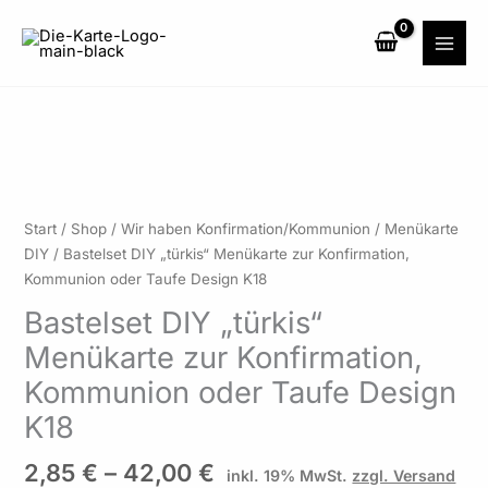
Zum
Inhalt
springen
Preisspanne:
Bastelset
Start
/
Shop
/
Wir haben Konfirmation/Kommunion
/
Menükarte
2,85 €
DIY
DIY
/ Bastelset DIY „türkis“ Menükarte zur Konfirmation,
bis
"türkis"
Kommunion oder Taufe Design K18
42,00 €
Menükarte
Bastelset DIY „türkis“
zur
Menükarte zur Konfirmation,
Konfirmation,
Kommunion
Kommunion oder Taufe Design
oder
K18
Taufe
Design
2,85
€
–
42,00
€
inkl. 19% MwSt.
zzgl. Versand
K18