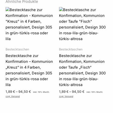
Ähnliche Produkte
Preisspanne:
Preisspanne:
1,89 €
1,89 €
bis
bis
94,50 €
94,50 €
Bestecktaschen
Bestecktaschen
Bestecktasche zur
Bestecktasche zur
Konfirmation – Kommunion
Konfirmation, Kommunion
„Kreuz“ in 4 Farben,
oder Taufe „Fisch“
personalisiert, Design 305
personalisiert, Design 300
in grün-türkis-rosa oder
in rosa-lila-grün-blau-
lila
türkis-altrosa
1,89
€
–
94,50
€
1,89
€
–
94,50
€
inkl. 19% MwSt.
inkl. 19% MwSt.
zzgl. Versand
zzgl. Versand