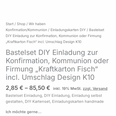
Preisspanne:
Bastelset
Start
/
Shop
/
Wir haben
2,85 €
DIY
Konfirmation/Kommunion
/
Einladungskarten DIY
/ Bastelset
bis
Einladung
DIY Einladung zur Konfirmation, Kommunion oder Firmung
85,50 €
zur
„Kraftkarton Fisch“ incl. Umschlag Design K10
Konfirmation,
Bastelset DIY Einladung zur
Kommunion
Konfirmation, Kommunion oder
oder
Firmung
Firmung „Kraftkarton Fisch“
"Kraftkarton
incl. Umschlag Design K10
Fisch"
incl.
2,85
€
–
85,50
€
inkl. 19% MwSt.
zzgl. Versand
Umschlag
Design
Bastelset Einladung, DIY Einladung, Einladung selbst
K10
gestalten, DIY Kartenset, Einladungskarten handmade
Menge
Ich möchte gerne...