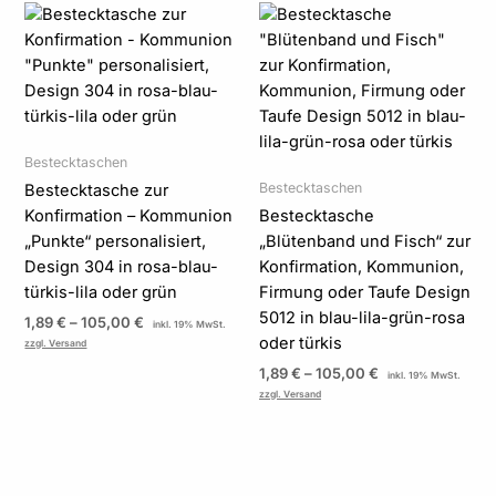
Preisspanne:
Preisspanne:
1,89 €
1,89 €
bis
bis
105,00 €
105,00 €
Bestecktaschen
Bestecktaschen
Bestecktasche zur
Konfirmation – Kommunion
Bestecktasche
„Punkte“ personalisiert,
„Blütenband und Fisch“ zur
Design 304 in rosa-blau-
Konfirmation, Kommunion,
türkis-lila oder grün
Firmung oder Taufe Design
5012 in blau-lila-grün-rosa
1,89
€
–
105,00
€
inkl. 19% MwSt.
oder türkis
zzgl. Versand
1,89
€
–
105,00
€
inkl. 19% MwSt.
zzgl. Versand