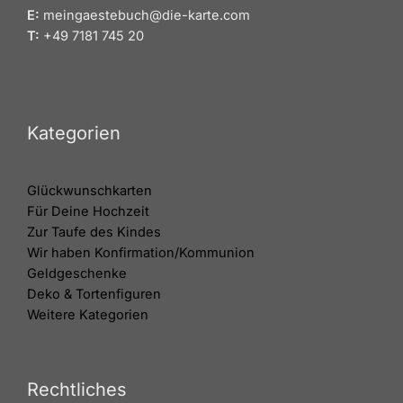
E:
meingaestebuch@die-karte.com
T:
+49 7181 745 20
Kategorien
Glückwunschkarten
Für Deine Hochzeit
Zur Taufe des Kindes
Wir haben Konfirmation/Kommunion
Geldgeschenke
Deko & Tortenfiguren
Weitere Kategorien
Rechtliches