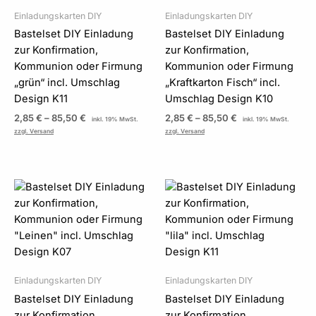
Einladungskarten DIY
Einladungskarten DIY
Bastelset DIY Einladung
Bastelset DIY Einladung
zur Konfirmation,
zur Konfirmation,
Kommunion oder Firmung
Kommunion oder Firmung
„grün“ incl. Umschlag
„Kraftkarton Fisch“ incl.
Design K11
Umschlag Design K10
2,85
€
–
85,50
€
2,85
€
–
85,50
€
inkl. 19% MwSt.
inkl. 19% MwSt.
zzgl. Versand
zzgl. Versand
Preisspanne:
Preisspanne:
2,85 €
2,85 €
bis
bis
85,50 €
85,50 €
Einladungskarten DIY
Einladungskarten DIY
Bastelset DIY Einladung
Bastelset DIY Einladung
zur Konfirmation,
zur Konfirmation,