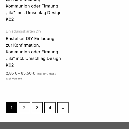
bis
85,50 €
Einladungskarten DIY
Bastelset DIY Einladung
zur Konfirmation,
Kommunion oder Firmung
„lila“ incl. Umschlag Design
K02
2,85
€
–
85,50
€
inkl. 19% MwSt.
zzgl. Versand
1
2
3
4
→