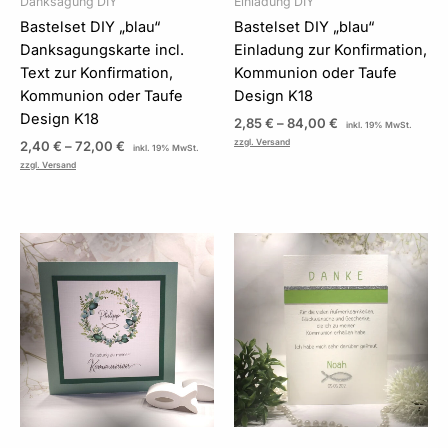
Danksagung DIY
Einladung DIY
Bastelset DIY „blau“
Bastelset DIY „blau“
Danksagungskarte incl.
Einladung zur Konfirmation,
Text zur Konfirmation,
Kommunion oder Taufe
Kommunion oder Taufe
Design K18
Design K18
2,85
€
–
84,00
€
inkl. 19% MwSt.
zzgl. Versand
2,40
€
–
72,00
€
inkl. 19% MwSt.
zzgl. Versand
Preisspanne:
Preisspanne:
2,85 €
2,40 €
bis
bis
85,50 €
72,00 €