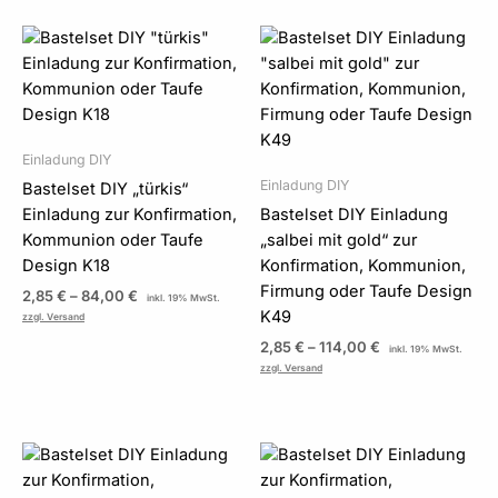
Preisspanne:
Preisspanne:
2,85 €
2,85 €
bis
bis
84,00 €
114,00 €
Einladung DIY
Einladung DIY
Bastelset DIY „türkis“
Einladung zur Konfirmation,
Bastelset DIY Einladung
Kommunion oder Taufe
„salbei mit gold“ zur
Design K18
Konfirmation, Kommunion,
Firmung oder Taufe Design
2,85
€
–
84,00
€
inkl. 19% MwSt.
K49
zzgl. Versand
2,85
€
–
114,00
€
inkl. 19% MwSt.
zzgl. Versand
Preisspanne:
Preisspanne:
2,85 €
2,85 €
bis
bis