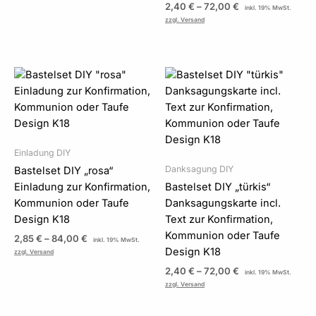
2,40
€
–
72,00
€
inkl. 19% MwSt.
zzgl. Versand
Preisspanne:
Preisspanne:
2,85 €
2,40 €
bis
bis
84,00 €
72,00 €
Einladung DIY
Danksagung DIY
Bastelset DIY „rosa“
Einladung zur Konfirmation,
Bastelset DIY „türkis“
Kommunion oder Taufe
Danksagungskarte incl.
Design K18
Text zur Konfirmation,
Kommunion oder Taufe
2,85
€
–
84,00
€
inkl. 19% MwSt.
Design K18
zzgl. Versand
2,40
€
–
72,00
€
inkl. 19% MwSt.
zzgl. Versand