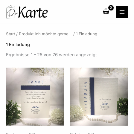
Zum
Inhalt
springen
Start
/ Produkt Ich möchte gerne... / 1 Einladung
1 Einladung
Ergebnisse 1 – 25 von 76 werden angezeigt
Preisspanne:
Preisspanne:
2,40 €
2,85 €
bis
bis
72,00 €
84,00 €