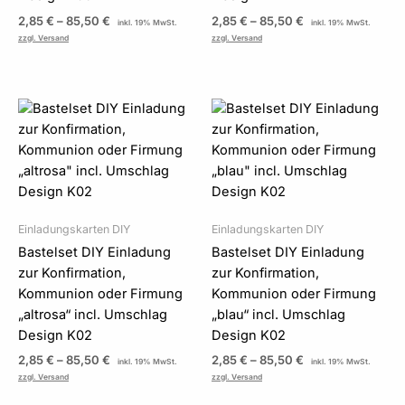
2,85
€
–
85,50
€
2,85
€
–
85,50
€
inkl. 19% MwSt.
inkl. 19% MwSt.
zzgl. Versand
zzgl. Versand
Preisspanne:
Preisspanne:
2,85 €
2,85 €
bis
bis
85,50 €
85,50 €
Einladungskarten DIY
Einladungskarten DIY
Bastelset DIY Einladung
Bastelset DIY Einladung
zur Konfirmation,
zur Konfirmation,
Kommunion oder Firmung
Kommunion oder Firmung
„altrosa“ incl. Umschlag
„blau“ incl. Umschlag
Design K02
Design K02
2,85
€
–
85,50
€
2,85
€
–
85,50
€
inkl. 19% MwSt.
inkl. 19% MwSt.
zzgl. Versand
zzgl. Versand