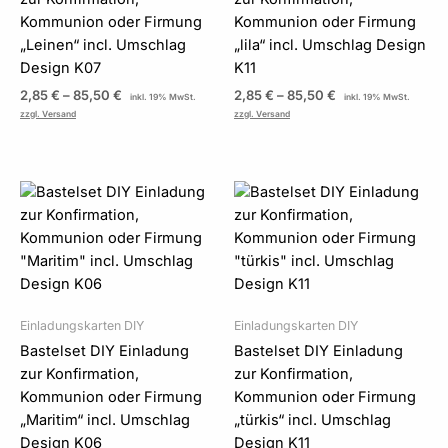
Kommunion oder Firmung
Kommunion oder Firmung
„Leinen“ incl. Umschlag
„lila“ incl. Umschlag Design
Design K07
K11
2,85
€
–
85,50
€
2,85
€
–
85,50
€
inkl. 19% MwSt.
inkl. 19% MwSt.
zzgl. Versand
zzgl. Versand
Preisspanne:
Preisspanne:
2,85 €
2,85 €
bis
bis
85,50 €
85,50 €
Einladungskarten DIY
Einladungskarten DIY
Bastelset DIY Einladung
Bastelset DIY Einladung
zur Konfirmation,
zur Konfirmation,
Kommunion oder Firmung
Kommunion oder Firmung
„Maritim“ incl. Umschlag
„türkis“ incl. Umschlag
Design K06
Design K11