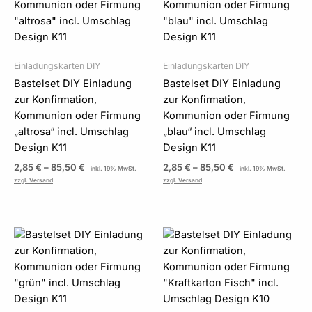
85,50 €
85,50 €
Einladungskarten DIY
Einladungskarten DIY
Bastelset DIY Einladung
Bastelset DIY Einladung
zur Konfirmation,
zur Konfirmation,
Kommunion oder Firmung
Kommunion oder Firmung
„altrosa“ incl. Umschlag
„blau“ incl. Umschlag
Design K11
Design K11
2,85
€
–
85,50
€
2,85
€
–
85,50
€
inkl. 19% MwSt.
inkl. 19% MwSt.
zzgl. Versand
zzgl. Versand
Preisspanne:
Preisspanne:
2,85 €
2,85 €
bis
bis
85,50 €
85,50 €