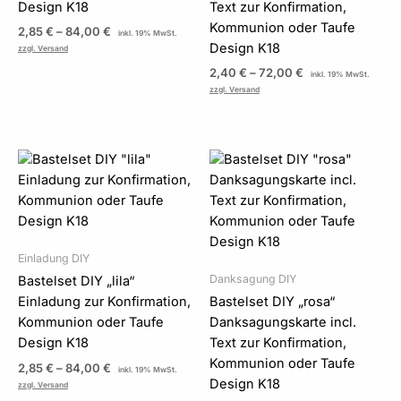
Design K18
Text zur Konfirmation,
Kommunion oder Taufe
2,85
€
–
84,00
€
inkl. 19% MwSt.
Design K18
zzgl. Versand
2,40
€
–
72,00
€
inkl. 19% MwSt.
zzgl. Versand
Preisspanne:
Preisspanne:
2,85 €
2,40 €
bis
bis
84,00 €
72,00 €
Einladung DIY
Danksagung DIY
Bastelset DIY „lila“
Einladung zur Konfirmation,
Bastelset DIY „rosa“
Kommunion oder Taufe
Danksagungskarte incl.
Design K18
Text zur Konfirmation,
Kommunion oder Taufe
2,85
€
–
84,00
€
inkl. 19% MwSt.
Design K18
zzgl. Versand