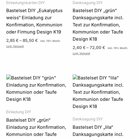
Einladungskarten DIY
Danksagung DIY
Bastelset DIY „Eukalyptus
Bastelset DIY „grün“
weiss“ Einladung zur
Danksagungskarte incl.
Konfirmation, Kommunion
Text zur Konfirmation,
oder Firmung Design K19
Kommunion oder Taufe
Design K18
2,85
€
–
85,50
€
inkl. 19% MwSt.
zzgl. Versand
2,40
€
–
72,00
€
inkl. 19% MwSt.
zzgl. Versand
Preisspanne:
Preisspanne:
2,85 €
2,40 €
bis
bis
84,00 €
72,00 €
Einladung DIY
Danksagung DIY
Bastelset DIY „grün“
Einladung zur Konfirmation,
Bastelset DIY „lila“
Kommunion oder Taufe
Danksagungskarte incl.