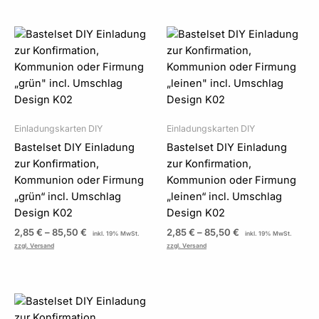
Preisspanne:
Preisspanne:
2,85 €
2,85 €
bis
bis
85,50 €
85,50 €
Einladungskarten DIY
Einladungskarten DIY
Bastelset DIY Einladung
Bastelset DIY Einladung
zur Konfirmation,
zur Konfirmation,
Kommunion oder Firmung
Kommunion oder Firmung
„grün“ incl. Umschlag
„leinen“ incl. Umschlag
Design K02
Design K02
2,85
€
–
85,50
€
2,85
€
–
85,50
€
inkl. 19% MwSt.
inkl. 19% MwSt.
zzgl. Versand
zzgl. Versand
Preisspanne:
2,85 €