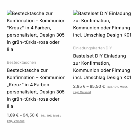
Preisspanne:
Preisspanne:
1,89 €
2,85 €
bis
bis
94,50 €
85,50 €
Einladungskarten DIY
Bastelset DIY Einladung
Bestecktaschen
zur Konfirmation,
Bestecktasche zur
Kommunion oder Firmung
Konfirmation – Kommunion
incl. Umschlag Design K01
„Kreuz“ in 4 Farben,
2,85
€
–
85,50
€
inkl. 19% MwSt.
personalisiert, Design 305
zzgl. Versand
in grün-türkis-rosa oder
lila
1,89
€
–
94,50
€
inkl. 19% MwSt.
zzgl. Versand