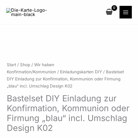
Zum
Inhalt
springen
Preisspanne:
Bastelset
Start
/
Shop
/
Wir haben
2,85 €
DIY
Konfirmation/Kommunion
/
Einladungskarten DIY
/ Bastelset
bis
Einladung
DIY Einladung zur Konfirmation, Kommunion oder Firmung
85,50 €
zur
„blau“ incl. Umschlag Design K02
Konfirmation,
Bastelset DIY Einladung zur
Kommunion
Konfirmation, Kommunion oder
oder
Firmung
Firmung „blau“ incl. Umschlag
„blau"
Design K02
incl.
Umschlag