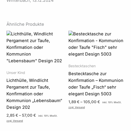
Winterbach, 13.12.2024
Ähnliche Produkte
Preisspanne:
Preisspanne:
2,85 €
1,89 €
bis
bis
57,00 €
105,00 €
Bestecktaschen
Unser Kind
Bestecktasche zur
Lichthülle, Windlicht
Konfirmation – Kommunion
Pergament zur Taufe,
oder Taufe „Fisch“ sehr
Konfirmation oder
elegant Design 5003
Kommunion „Lebensbaum“
1,89
€
–
105,00
€
inkl. 19% MwSt.
Design 202
zzgl. Versand
2,85
€
–
57,00
€
inkl. 19% MwSt.
zzgl. Versand