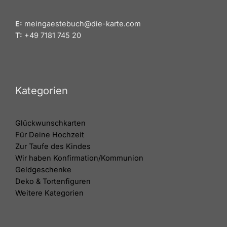
E:
meingaestebuch@die-karte.com
T:
+49 7181 745 20
Kategorien
Glückwunschkarten
Für Deine Hochzeit
Zur Taufe des Kindes
Wir haben Konfirmation/Kommunion
Geldgeschenke
Deko & Tortenfiguren
Weitere Kategorien