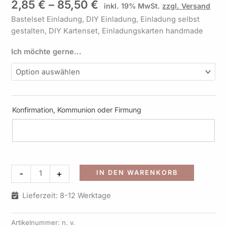
2,85
€
–
85,50
€
inkl. 19% MwSt.
zzgl. Versand
Design
K02
Bastelset Einladung, DIY Einladung, Einladung selbst
Menge
gestalten, DIY Kartenset, Einladungskarten handmade
Ich möchte gerne...
Konfirmation, Kommunion oder Firmung
Alternati
-
+
IN DEN WARENKORB
Lieferzeit: 8-12 Werktage
Artikelnummer:
n. v.