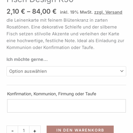
Silberglitter-
2,10
€
–
84,00
€
inkl. 19% MwSt.
zzgl. Versand
Fisch
Design
dle Leinenkarte mit feinem Blütenkranz in zarten
K50
Rosatönen. Eine dekorative Schleife und der silberne
Menge
Fisch setzen stilvolle Akzente und verleihen der Karte
eine hochwertige, festliche Note. Ideal als Einladung zur
Kommunion oder Konfirmation oder Taufe.
Ich möchte gerne...
Konfirmation, Kommunion, Firmung oder Taufe
Alternati
-
+
IN DEN WARENKORB