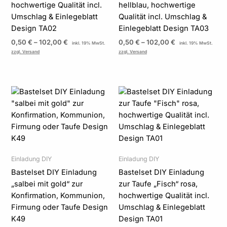
hochwertige Qualität incl.
hellblau, hochwertige
Umschlag & Einlegeblatt
Qualität incl. Umschlag &
Design TA02
Einlegeblatt Design TA03
0,50
€
–
102,00
€
0,50
€
–
102,00
€
inkl. 19% MwSt.
inkl. 19% MwSt.
zzgl. Versand
zzgl. Versand
Preisspanne:
Preisspanne:
2,85 €
0,50 €
bis
bis
114,00 €
102,00 €
Einladung DIY
Einladung DIY
Bastelset DIY Einladung
Bastelset DIY Einladung
„salbei mit gold“ zur
zur Taufe „Fisch“ rosa,
Konfirmation, Kommunion,
hochwertige Qualität incl.
Firmung oder Taufe Design
Umschlag & Einlegeblatt
K49
Design TA01