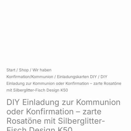
Preisspanne:
DIY
Start
/
Shop
/
Wir haben
2,10 €
Einladung
Konfirmation/Kommunion
/
Einladungskarten DIY
/ DIY
bis
zur
Einladung zur Kommunion oder Konfirmation – zarte Rosatöne
84,00 €
Kommunion
mit Silberglitter-Fisch Design K50
oder
DIY Einladung zur Kommunion
Konfirmation
oder Konfirmation – zarte
–
zarte
Rosatöne mit Silberglitter-
Rosatöne
Fisch Design K50
mit