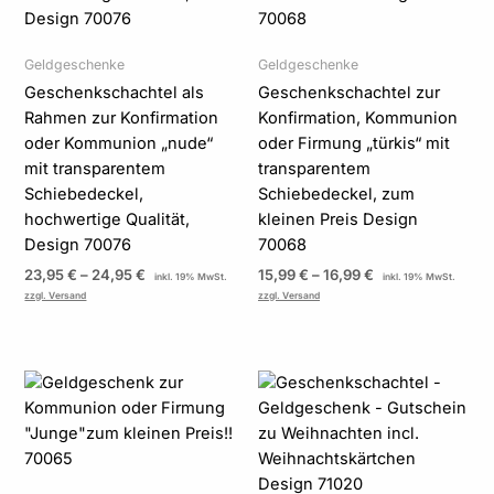
Geldgeschenke
Geldgeschenke
Geschenkschachtel als
Geschenkschachtel zur
Rahmen zur Konfirmation
Konfirmation, Kommunion
oder Kommunion „nude“
oder Firmung „türkis“ mit
mit transparentem
transparentem
Schiebedeckel,
Schiebedeckel, zum
hochwertige Qualität,
kleinen Preis Design
Design 70076
70068
23,95
€
–
24,95
€
15,99
€
–
16,99
€
inkl. 19% MwSt.
inkl. 19% MwSt.
zzgl. Versand
zzgl. Versand
Preisspanne:
18,95 €
bis
19,95 €