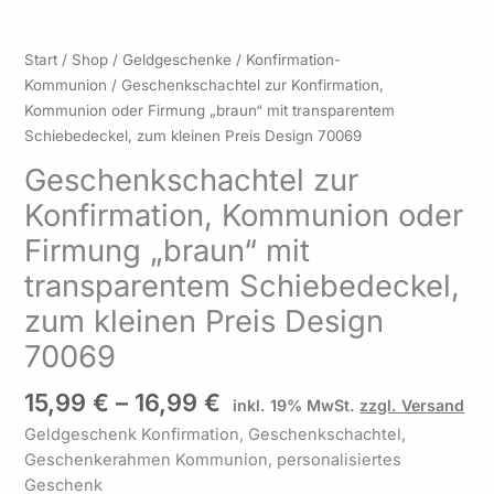
Preisspanne:
Geschenkschachtel
Start
/
Shop
/
Geldgeschenke
/
Konfirmation-
15,99 €
zur
Kommunion
/ Geschenkschachtel zur Konfirmation,
bis
Konfirmation,
Kommunion oder Firmung „braun“ mit transparentem
16,99 €
Kommunion
Schiebedeckel, zum kleinen Preis Design 70069
oder
Geschenkschachtel zur
Firmung
Konfirmation, Kommunion oder
"braun"
mit
Firmung „braun“ mit
transparentem
transparentem Schiebedeckel,
Schiebedeckel,
zum
zum kleinen Preis Design
kleinen
70069
Preis
Design
15,99
€
–
16,99
€
inkl. 19% MwSt.
zzgl. Versand
70069
Geldgeschenk Konfirmation, Geschenkschachtel,
Menge
Geschenkerahmen Kommunion, personalisiertes
Geschenk