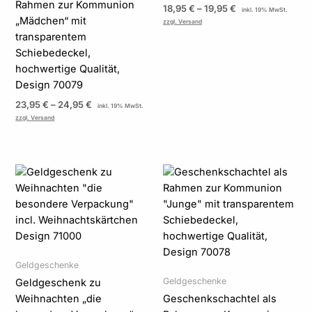
Rahmen zur Kommunion
18,95
€
–
19,95
€
inkl. 19% MwSt.
„Mädchen“ mit
zzgl. Versand
transparentem
Schiebedeckel,
hochwertige Qualität,
Design 70079
23,95
€
–
24,95
€
inkl. 19% MwSt.
zzgl. Versand
Preisspanne:
23,95 €
bis
24,95 €
Geldgeschenke
Geldgeschenke
Geldgeschenk zu
Weihnachten „die
Geschenkschachtel als