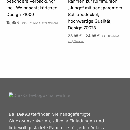
besondere Verpackung“
Rahmen zur Kommunion
incl. Weihnachtskärtchen
„Junge“ mit transparentem
Design 71000
Schiebedeckel,
hochwertige Qualität,
15,95
€
inkl. 19% MwSt.
zzgl. Versand
Design 70078
23,95
€
–
24,95
€
inkl. 19% MwSt.
zzgl. Versand
Bei
Die Karte
finden Sie handgefertigte
Glückwunschkarten, stilvolle Einladungen und
liebevoll gestaltete Papeterie für jeden Anlass.