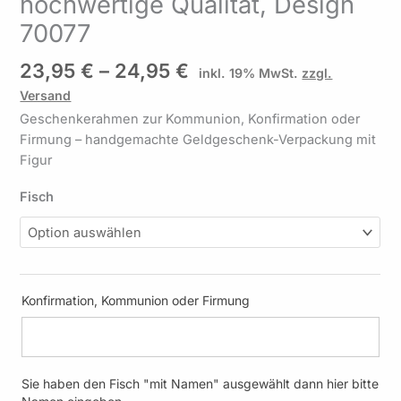
hochwertige Qualität, Design
hochwertige
70077
Qualität,
Design
23,95
€
–
24,95
€
inkl. 19% MwSt.
zzgl.
70077
Versand
Menge
Geschenkerahmen zur Kommunion, Konfirmation oder
Firmung – handgemachte Geldgeschenk-Verpackung mit
Figur
Fisch
Konfirmation, Kommunion oder Firmung
Sie haben den Fisch "mit Namen" ausgewählt dann hier bitte