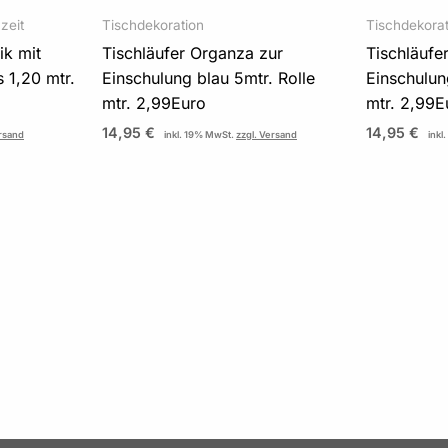
zeit
Tischdekoration
Tischdekorat
ik mit
Tischläufer Organza zur
Tischläufe
s 1,20 mtr.
Einschulung blau 5mtr. Rolle
Einschulun
mtr. 2,99Euro
mtr. 2,99E
14,95
€
14,95
€
ersand
inkl. 19% MwSt.
zzgl. Versand
inkl