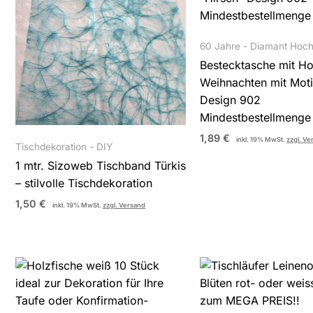
60 Jahre - Diamant Hoch
Bestecktasche mit Ho
Weihnachten mit Moti
Design 902
Mindestbestellmenge
1,89
€
inkl. 19% MwSt.
zzgl. Ve
Tischdekoration - DIY
1 mtr. Sizoweb Tischband Türkis
– stilvolle Tischdekoration
1,50
€
inkl. 19% MwSt.
zzgl. Versand