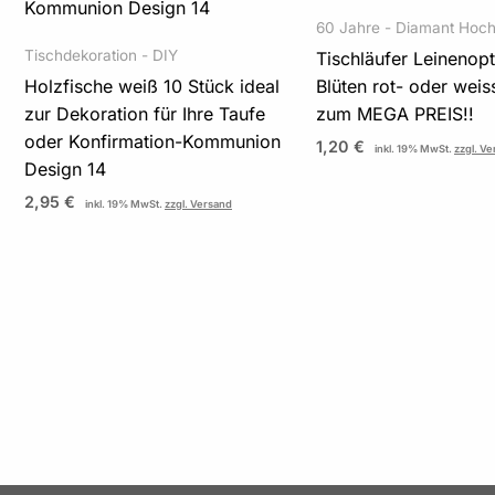
60 Jahre - Diamant Hoch
Tischdekoration - DIY
Tischläufer Leinenopt
Holzfische weiß 10 Stück ideal
Blüten rot- oder weis
zur Dekoration für Ihre Taufe
zum MEGA PREIS!!
oder Konfirmation-Kommunion
1,20
€
inkl. 19% MwSt.
zzgl. V
Design 14
2,95
€
inkl. 19% MwSt.
zzgl. Versand