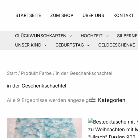
Zum
Inhalt
STARTSEITE
ZUM SHOP
ÜBER UNS
KONTAKT
springen
GLÜCKWUNSCHKARTEN
HOCHZEIT
SILBERNE
UNSER KIND
GEBURTSTAG
GELDGESCHENKE
Start
/ Produkt Farbe / in der Geschenkschachtel
in der Geschenkschachtel
Kategorien
Alle 9 Ergebnisse werden angezeigt