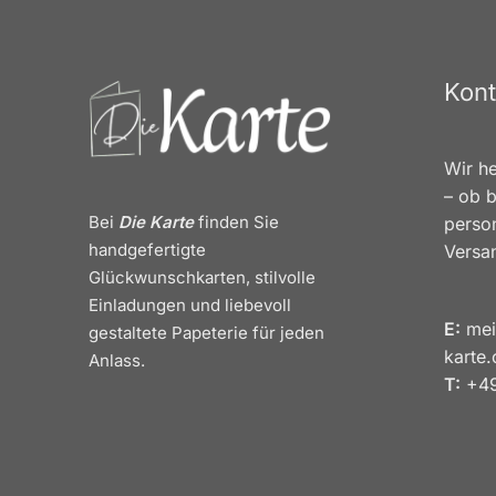
Kont
Wir he
– ob b
Bei
Die Karte
finden Sie
person
handgefertigte
Versa
Glückwunschkarten, stilvolle
Einladungen und liebevoll
E:
mei
gestaltete Papeterie für jeden
karte
Anlass.
T:
+49