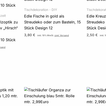
Tischdekoration - DIY
Tischdekorat
zeit
Edle Fische in gold als
Edle Kreuze
lzoptik zu
Streudeko oder zum Basteln, 15
Streudeko 
v „Hirsch“
Stück Design 12
Stück Desi
3,80
€
2,50
€
inkl. 19% MwSt.
zzgl. Versand
inkl.
 10 Stück
rsand