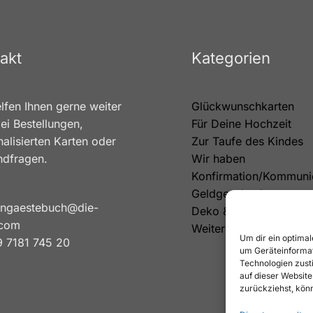
akt
Kategorien
lfen Ihnen gerne weiter
Glückwunschkarten
ei Bestellungen,
Für Deine Hochzeit
alisierten Karten oder
Zur Taufe des Kindes
ndfragen.
Wir haben
Konfirmation/Kommuni
Geldgeschenke
ngaestebuch@die-
Deko & Tortenfiguren
.com
Weitere Kategorien
Um dir ein optimal
 7181 745 20
um Geräteinformat
Technologien zust
auf dieser Website
zurückziehst, kön