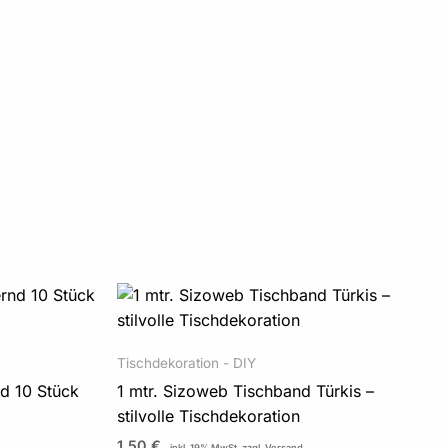
Tischdekoration - DIY
nd 10 Stück
1 mtr. Sizoweb Tischband Türkis –
stilvolle Tischdekoration
1,50
€
inkl. 19% MwSt.
zzgl. Versand