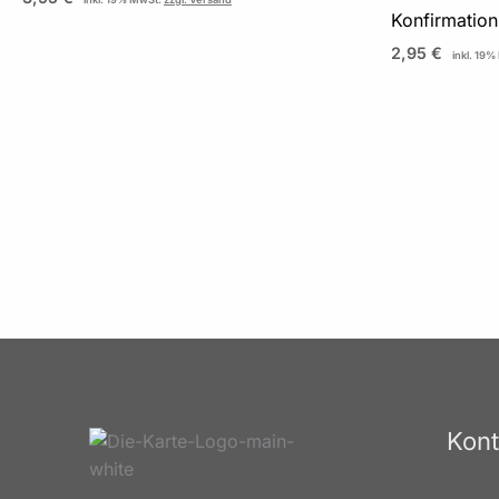
Konfirmatio
2,95
€
inkl. 19
Kont