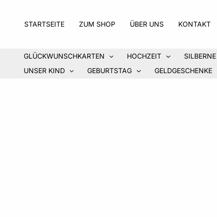
Zum
Inhalt
STARTSEITE
ZUM SHOP
ÜBER UNS
KONTAKT
springen
GLÜCKWUNSCHKARTEN
HOCHZEIT
SILBERNE
UNSER KIND
GEBURTSTAG
GELDGESCHENKE