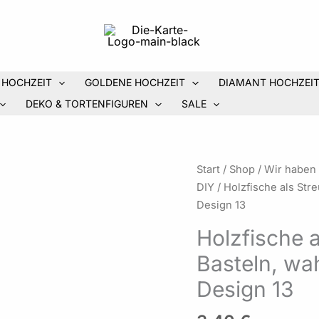
 HOCHZEIT
GOLDENE HOCHZEIT
DIAMANT HOCHZEI
DEKO & TORTENFIGUREN
SALE
Holzfische
Start
/
Shop
/
Wir haben
als
DIY
/ Holzfische als Str
Streudeko
Design 13
oder
Holzfische 
zum
Basteln, wah
Basteln,
wahlweise
Design 13
in
5