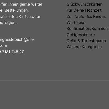
lfen Ihnen gerne weiter
Glückwunschkarten
ei Bestellungen,
Für Deine Hochzeit
alisierten Karten oder
Zur Taufe des Kindes
ndfragen.
Wir haben
Konfirmation/Kommuni
Geldgeschenke
ngaestebuch@die-
Deko & Tortenfiguren
.com
Weitere Kategorien
 7181 745 20