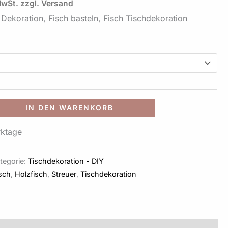
MwSt.
zzgl. Versand
h Dekoration, Fisch basteln, Fisch Tischdekoration
Alternative:
IN DEN WARENKORB
rktage
tegorie:
Tischdekoration - DIY
sch
,
Holzfisch
,
Streuer
,
Tischdekoration