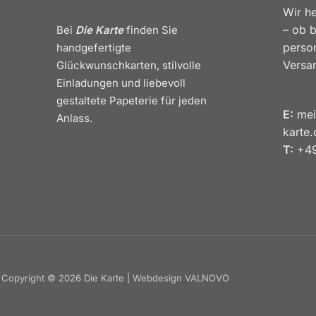
Wir he
– ob b
Bei
Die Karte
finden Sie
person
handgefertigte
Versa
Glückwunschkarten, stilvolle
Einladungen und liebevoll
gestaltete Papeterie für jeden
E:
mei
Anlass.
karte
T:
+49
Copyright © 2026 Die Karte | Webdesign VALNOVO