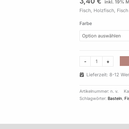
3,40
€
inkl. 19% 
Farben,
Fisch, Holzfisch, Fisc
15
Stück
Farbe
Design
13
Menge
-
+
Lieferzeit: 8-12 We
Artikelnummer:
n. v.
Ka
Schlagwörter:
Basteln
,
Fi