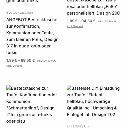
Bestecktasche zur Taufe
rosa oder hellblau „Füße“
Bestecktaschen
personalisiert, Design 200
ANGEBOT Bestecktasche
1,89
€
–
94,50
€
inkl. 19% MwSt.
zur Konfirmation,
zzgl. Versand
Kommunion oder Taufe,
zum kleinen Preis, Design
317 in nude-grün oder
türkis
1,89
€
–
89,50
€
inkl. 19% MwSt.
zzgl. Versand
Preisspanne:
Preisspanne:
1,89 €
0,50 €
bis
bis
94,50 €
102,00 €
Einladung DIY