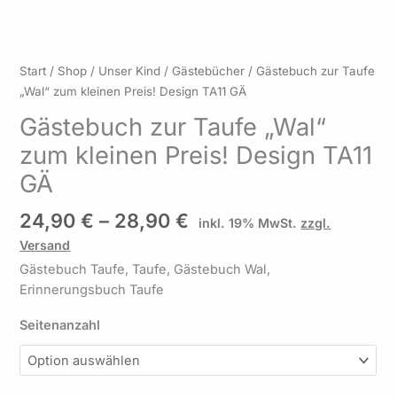
Preisspanne:
Gästebuch
Start
/
Shop
/
Unser Kind
/
Gästebücher
/ Gästebuch zur Taufe
24,90 €
zur
„Wal“ zum kleinen Preis! Design TA11 GÄ
bis
Taufe
Gästebuch zur Taufe „Wal“
28,90 €
"Wal"
zum kleinen Preis! Design TA11
zum
kleinen
GÄ
Preis!
Design
24,90
€
–
28,90
€
inkl. 19% MwSt.
zzgl.
TA11
Versand
GÄ
Gästebuch Taufe, Taufe, Gästebuch Wal,
Menge
Erinnerungsbuch Taufe
Seitenanzahl