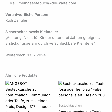
E-Mail: meingaestebuch@die-karte.com
Verantwortliche Person:
Rudi Zängler
Sicherheitshinweis Kleinteile:
„Achtung! Nicht für Kinder unter drei Jahren geeignet.
Erstickungsgefahr durch verschluckbare Kleinteile“.
Winterbach, 13.12.2024
Ähnliche Produkte
Preisspanne:
Preisspanne:
1,89 €
1,89 €
bis
bis
89,50 €
94,50 €
Bestecktaschen