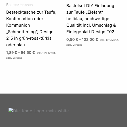
Bestecktaschen
Bastelset DIY Einladung
Bestecktasche zur Taufe,
zur Taufe „Elefant“
Konfirmartion oder
hellblau, hochwertige
Kommunion
Qualität incl. Umschlag &
„Schmetterling“, Design
Einlegeblatt Design T02
215 in grün-rosa-türkis
0,50
€
–
102,00
€
inkl. 19% MwSt.
oder blau
zzgl. Versand
1,89
€
–
94,50
€
inkl. 19% MwSt.
zzgl. Versand