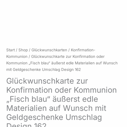
Preisspanne:
Glückwunschkarte
Start
/
Shop
/
Glückwunschkarten
/
Konfirmation-
6,50 €
zur
Kommunion
/ Glückwunschkarte zur Konfirmation oder
bis
Konfirmation
Kommunion „Fisch blau“ äußerst edle Materialien auf Wunsch
7,50 €
oder
mit Geldgeschenke Umschlag Design 162
Kommunion
Glückwunschkarte zur
"Fisch
Konfirmation oder Kommunion
blau"
äußerst
„Fisch blau“ äußerst edle
edle
Materialien auf Wunsch mit
Materialien
auf
Geldgeschenke Umschlag
Wunsch
Design 162