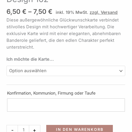
mit
Geldgeschenke
6,50
€
–
7,50
€
inkl. 19% MwSt.
zzgl. Versand
Umschlag
Diese außergewöhnliche Glückwunschkarte verbindet
Design
stilvolles Design mit hochwertiger Verarbeitung. Die
162
exklusive Karte wird mit einer eleganten, abnehmbaren
Menge
Banderole geliefert, die den edlen Charakter perfekt
unterstreicht.
Ich möchte die Karte...
Konfirmation, Kommunion, Firmung oder Taufe
Alternati
-
+
IN DEN WARENKORB