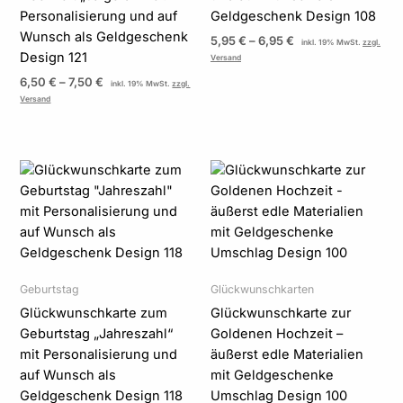
Personalisierung und auf
Geldgeschenk Design 108
Wunsch als Geldgeschenk
5,95
€
–
6,95
€
inkl. 19% MwSt.
zzgl.
Design 121
Versand
6,50
€
–
7,50
€
inkl. 19% MwSt.
zzgl.
Versand
Preisspanne:
Preisspanne:
5,50 €
6,95 €
bis
bis
6,50 €
7,95 €
Geburtstag
Glückwunschkarten
Glückwunschkarte zum
Glückwunschkarte zur
Geburtstag „Jahreszahl“
Goldenen Hochzeit –
mit Personalisierung und
äußerst edle Materialien
auf Wunsch als
mit Geldgeschenke
Geldgeschenk Design 118
Umschlag Design 100