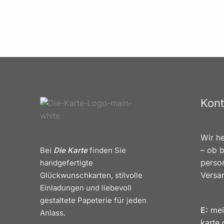
Kont
Wir he
– ob b
Bei
Die Karte
finden Sie
person
handgefertigte
Versa
Glückwunschkarten, stilvolle
Einladungen und liebevoll
gestaltete Papeterie für jeden
E:
mei
Anlass.
karte