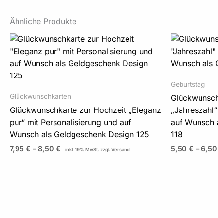
Ähnliche Produkte
Preisspanne:
7,95 €
bis
8,50 €
Geburtstag
Glückwunschkarten
Glückwunsch
Glückwunschkarte zur Hochzeit „Eleganz
„Jahreszahl“
pur“ mit Personalisierung und auf
auf Wunsch 
Wunsch als Geldgeschenk Design 125
118
7,95
€
–
8,50
€
5,50
€
–
6,5
inkl. 19% MwSt.
zzgl. Versand