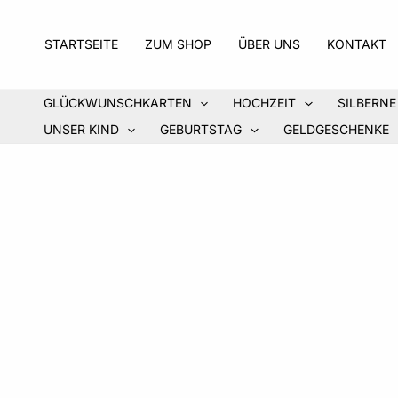
Zum
Inhalt
STARTSEITE
ZUM SHOP
ÜBER UNS
KONTAKT
springen
GLÜCKWUNSCHKARTEN
HOCHZEIT
SILBERNE
UNSER KIND
GEBURTSTAG
GELDGESCHENKE