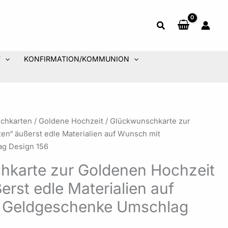
T
KONFIRMATION/KOMMUNION
Preisspanne:
chkarten
/
Goldene Hochzeit
/ Glückwunschkarte zur
6,50 €
en“ äußerst edle Materialien auf Wunsch mit
bis
g Design 156
7,50 €
hkarte zur Goldenen Hochzeit
erst edle Materialien auf
 Geldgeschenke Umschlag