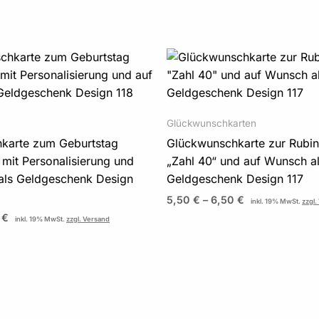
Preisspanne:
Preisspanne:
5,50 €
5,50 €
bis
bis
6,50 €
6,50 €
Glückwunschkarten
karte zum Geburtstag
Glückwunschkarte zur Rubin
 mit Personalisierung und
„Zahl 40“ und auf Wunsch a
als Geldgeschenk Design
Geldgeschenk Design 117
5,50
€
–
6,50
€
inkl. 19% MwSt.
zzgl.
0
€
inkl. 19% MwSt.
zzgl. Versand