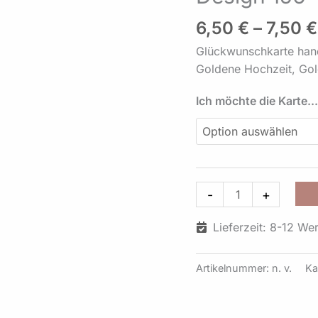
Wunsch
6,50
€
–
7,50
€
mit
Geldgeschenke
Glückwunschkarte han
Umschlag
Goldene Hochzeit, Go
Design
156
Ich möchte die Karte..
Menge
-
+
Lieferzeit: 8-12 We
Artikelnummer:
n. v.
Ka