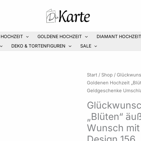
 HOCHZEIT
GOLDENE HOCHZEIT
DIAMANT HOCHZEI
DEKO & TORTENFIGUREN
SALE
Glückwunschkarte
Start
/
Shop
/
Glückwuns
zur
Goldenen Hochzeit „Blüt
Goldenen
Geldgeschenke Umschla
Hochzeit
Glückwunsc
"Blüten"
„Blüten“ äuß
äußerst
edle
Wunsch mit
Materialien
Design 156
auf