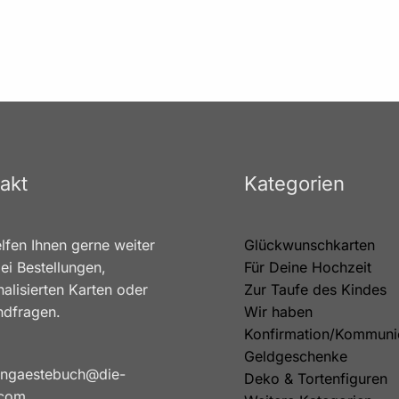
akt
Kategorien
lfen Ihnen gerne weiter
Glückwunschkarten
ei Bestellungen,
Für Deine Hochzeit
alisierten Karten oder
Zur Taufe des Kindes
ndfragen.
Wir haben
Konfirmation/Kommuni
Geldgeschenke
ngaestebuch@die-
Deko & Tortenfiguren
.com