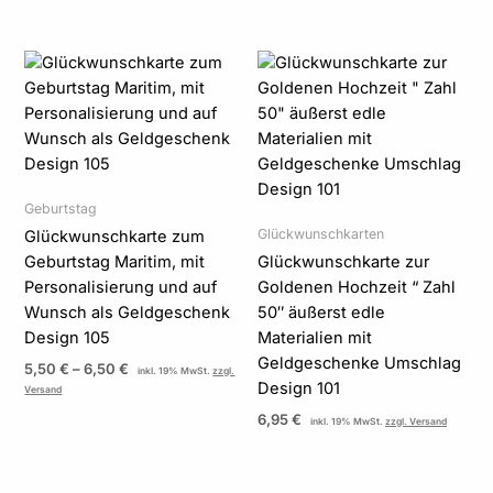
Preisspanne:
5,50 €
bis
6,50 €
Geburtstag
Glückwunschkarten
Glückwunschkarte zum
Geburtstag Maritim, mit
Glückwunschkarte zur
Personalisierung und auf
Goldenen Hochzeit “ Zahl
Wunsch als Geldgeschenk
50″ äußerst edle
Design 105
Materialien mit
Geldgeschenke Umschlag
5,50
€
–
6,50
€
inkl. 19% MwSt.
zzgl.
Design 101
Versand
6,95
€
inkl. 19% MwSt.
zzgl. Versand