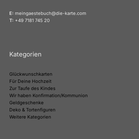
E:
meingaestebuch@die-karte.com
T:
+49 7181 745 20
Kategorien
Glückwunschkarten
Für Deine Hochzeit
Zur Taufe des Kindes
Wir haben Konfirmation/Kommunion
Geldgeschenke
Deko & Tortenfiguren
Weitere Kategorien