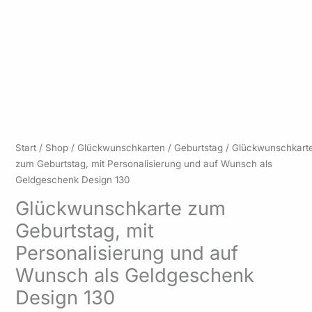
Preisspanne:
Glückwunschkarte
Start
/
Shop
/
Glückwunschkarten
/
Geburtstag
/ Glückwunschkart
5,50 €
zum
zum Geburtstag, mit Personalisierung und auf Wunsch als
bis
Geburtstag,
Geldgeschenk Design 130
6,50 €
mit
Glückwunschkarte zum
Personalisierung
Geburtstag, mit
und
auf
Personalisierung und auf
Wunsch
Wunsch als Geldgeschenk
als
Geldgeschenk
Design 130
Design