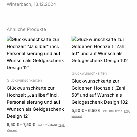
Winterbach, 13.12.2024
Ähnliche Produkte
Preisspanne:
Preisspanne:
6,50 €
5,50 €
bis
bis
7,50 €
6,50 €
Glückwunschkarten
Glückwunschkarten
Glückwunschkarte zur
Glückwunschkarte zur
Goldenen Hochzeit „Zahl
Hochzeit „Ja silber“ incl.
50“ und auf Wunsch als
Personalisierung und auf
Geldgeschenk Design 102
Wunsch als Geldgeschenk
5,50
€
–
6,50
€
inkl. 19% MwSt.
zzgl.
Design 121
Versand
6,50
€
–
7,50
€
inkl. 19% MwSt.
zzgl.
Versand