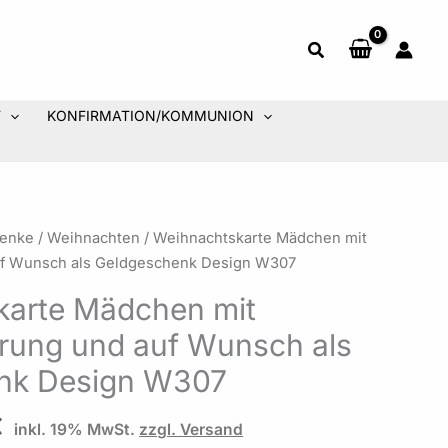
T
KONFIRMATION/KOMMUNION
Preisspanne:
henke
/
Weihnachten
/ Weihnachtskarte Mädchen mit
4,50 €
uf Wunsch als Geldgeschenk Design W307
bis
karte Mädchen mit
5,50 €
erung und auf Wunsch als
nk Design W307
€
inkl. 19% MwSt.
zzgl. Versand