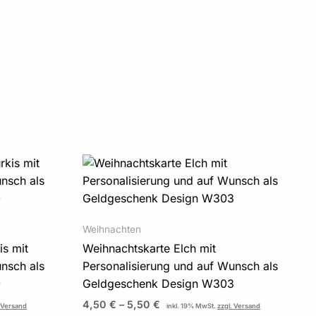
Preisspanne:
4,50 €
bis
5,50 €
Weihnachten
is mit
Weihnachtskarte Elch mit
nsch als
Personalisierung und auf Wunsch als
0
Geldgeschenk Design W303
4,50
€
–
5,50
€
. Versand
inkl. 19% MwSt.
zzgl. Versand