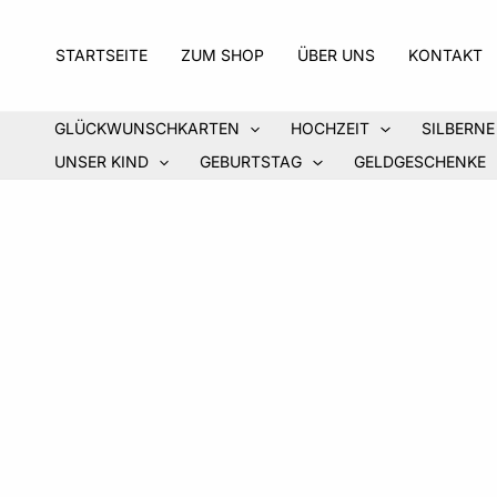
Zum
Inhalt
STARTSEITE
ZUM SHOP
ÜBER UNS
KONTAKT
springen
GLÜCKWUNSCHKARTEN
HOCHZEIT
SILBERNE
UNSER KIND
GEBURTSTAG
GELDGESCHENKE