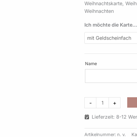
Weihnachtskarte, Wei
Design
Weihnachten
W307
Menge
Ich möchte die Karte..
Name
-
+
Lieferzeit: 8-12 We
Artikelnummer:
n. v.
Ka