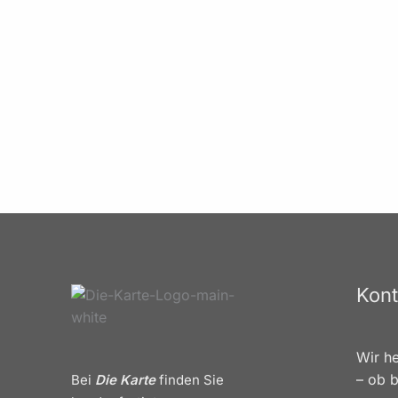
Kont
Wir he
– ob b
Bei
Die Karte
finden Sie