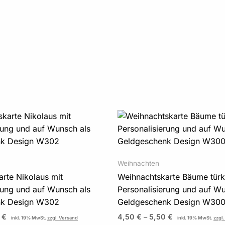
Preisspanne:
Preisspanne:
4,50 €
4,50 €
bis
bis
5,50 €
5,50 €
Weihnachten
rte Nikolaus mit
Weihnachtskarte Bäume türk
rung und auf Wunsch als
Personalisierung und auf Wu
nk Design W302
Geldgeschenk Design W30
0
€
4,50
€
–
5,50
€
inkl. 19% MwSt.
zzgl. Versand
inkl. 19% MwSt.
zzgl