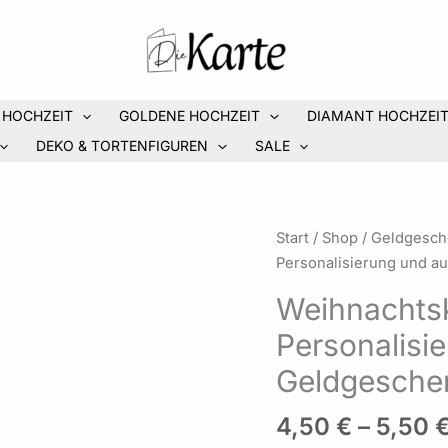
 HOCHZEIT
GOLDENE HOCHZEIT
DIAMANT HOCHZEI
DEKO & TORTENFIGUREN
SALE
Weihnachtskarte
Start
/
Shop
/
Geldgesc
Mädchen
Personalisierung und a
mit
Weihnachts
Personalisierung
Personalisi
und
auf
Geldgesche
Wunsch
als
4,50
€
–
5,50
Geldgeschenk