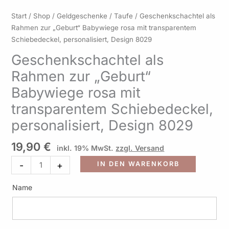
Geschenkschachtel
Start
/
Shop
/
Geldgeschenke
/
Taufe
/ Geschenkschachtel als
als
Rahmen zur „Geburt“ Babywiege rosa mit transparentem
Rahmen
Schiebedeckel, personalisiert, Design 8029
zur
Geschenkschachtel als
"Geburt"
Rahmen zur „Geburt“
Babywiege
rosa
Babywiege rosa mit
mit
transparentem Schiebedeckel,
transparentem
Schiebedeckel,
personalisiert, Design 8029
personalisiert,
Design
19,90
€
inkl. 19% MwSt.
zzgl. Versand
8029
-
+
IN DEN WARENKORB
Menge
Name