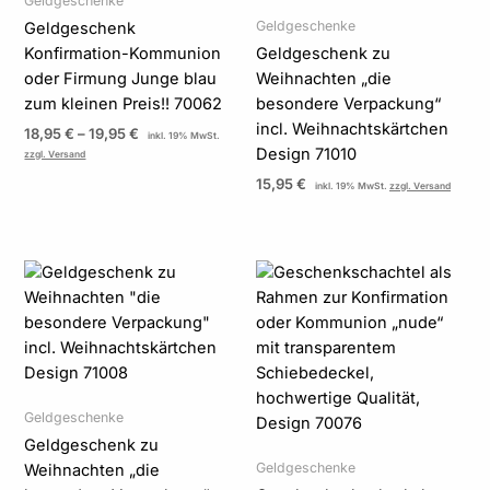
Geldgeschenke
Geldgeschenke
Geldgeschenk
Konfirmation-Kommunion
Geldgeschenk zu
oder Firmung Junge blau
Weihnachten „die
zum kleinen Preis!! 70062
besondere Verpackung“
incl. Weihnachtskärtchen
18,95
€
–
19,95
€
inkl. 19% MwSt.
Design 71010
zzgl. Versand
15,95
€
inkl. 19% MwSt.
zzgl. Versand
Preisspanne:
23,95 €
bis
24,95 €
Geldgeschenke
Geldgeschenk zu
Geldgeschenke
Weihnachten „die