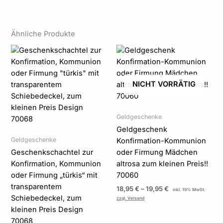
Ähnliche Produkte
Preisspanne:
Preisspanne:
15,99 €
18,95 €
bis
bis
16,99 €
19,95 €
NICHT VORRÄTIG
Geldgeschenke
Geldgeschenk
Geldgeschenke
Konfirmation-Kommunion
Geschenkschachtel zur
oder Firmung Mädchen
Konfirmation, Kommunion
altrosa zum kleinen Preis!!
oder Firmung „türkis“ mit
70060
transparentem
18,95
€
–
19,95
€
inkl. 19% MwSt.
Schiebedeckel, zum
zzgl. Versand
kleinen Preis Design
70068