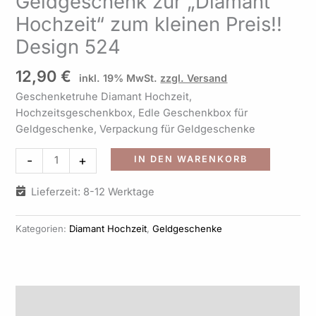
Geldgeschenk zur „Diamant
zum
Hochzeit“ zum kleinen Preis!!
kleinen
Preis!!
Design 524
Design
524
12,90
€
inkl. 19% MwSt.
zzgl. Versand
Menge
Geschenketruhe Diamant Hochzeit,
Hochzeitsgeschenkbox, Edle Geschenkbox für
Geldgeschenke, Verpackung für Geldgeschenke
Alternati
-
+
IN DEN WARENKORB
Lieferzeit: 8-12 Werktage
Kategorien:
Diamant Hochzeit
,
Geldgeschenke
Beschreibung