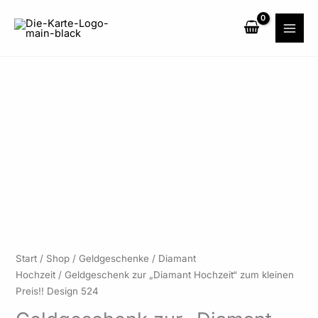
Zum
Inhalt
springen
Geldgeschenk
Start
/
Shop
/
Geldgeschenke
/
Diamant
zur
Hochzeit
/ Geldgeschenk zur „Diamant Hochzeit“ zum kleinen
"Diamant
Preis!! Design 524
Hochzeit"