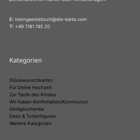
E:
meingaestebuch@die-karte.com
T:
+49 7181 745 20
Kategorien
Glückwunschkarten
Für Deine Hochzeit
Zur Taufe des Kindes
Wir haben Konfirmation/Kommunion
Geldgeschenke
Deko & Tortenfiguren
Weitere Kategorien