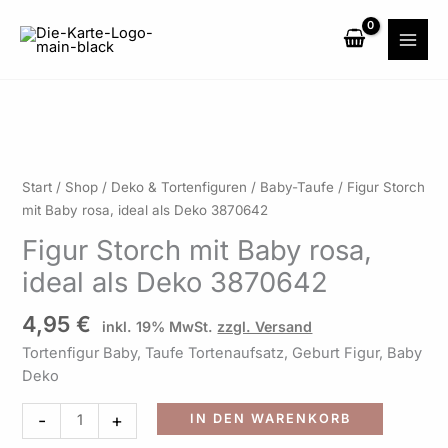
Zum
Inhalt
springen
Figur
Start
/
Shop
/
Deko & Tortenfiguren
/
Baby-Taufe
/ Figur Storch
Storch
mit Baby rosa, ideal als Deko 3870642
mit
Figur Storch mit Baby rosa,
Baby
ideal als Deko 3870642
rosa,
ideal
4,95
€
als
inkl. 19% MwSt.
zzgl. Versand
Deko
Tortenfigur Baby, Taufe Tortenaufsatz, Geburt Figur, Baby
3870642
Deko
Menge
Alternati
-
+
IN DEN WARENKORB