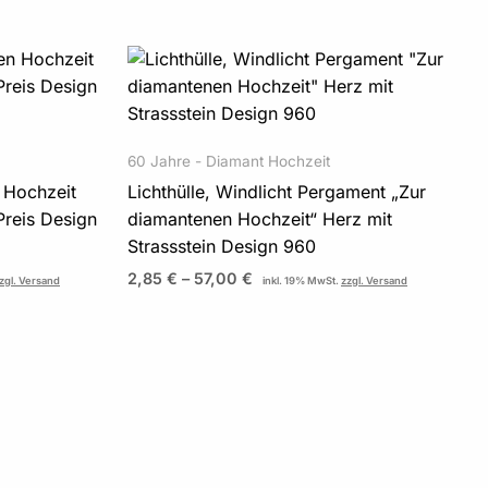
:
Preisspanne:
2,85 €
bis
57,00 €
60 Jahre - Diamant Hochzeit
 Hochzeit
Lichthülle, Windlicht Pergament „Zur
Preis Design
diamantenen Hochzeit“ Herz mit
Strassstein Design 960
2,85
€
–
57,00
€
zgl. Versand
inkl. 19% MwSt.
zzgl. Versand