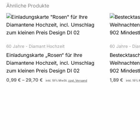
Ähnliche Produkte
Preisspanne:
0,99 €
bis
29,70 €
60 Jahre - Diamant Hochzeit
60 Jahre - Dia
Einladungskarte „Rosen“ für Ihre
Bestecktasch
Diamantene Hochzeit, incl. Umschlag
Weihnachten 
zum kleinen Preis Design DI 02
902 Mindest
0,99
€
–
29,70
€
1,89
€
inkl. 19% MwSt.
zzgl. Versand
inkl. 19%