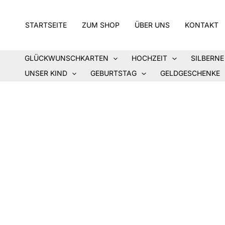
Zum
Inhalt
STARTSEITE
ZUM SHOP
ÜBER UNS
KONTAKT
springen
GLÜCKWUNSCHKARTEN
HOCHZEIT
SILBERNE
UNSER KIND
GEBURTSTAG
GELDGESCHENKE