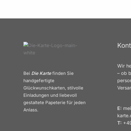
Kont
Wir he
– ob b
Bei
Die Karte
finden Sie
person
handgefertigte
Versa
Glückwunschkarten, stilvolle
Einladungen und liebevoll
gestaltete Papeterie für jeden
E:
mei
Anlass.
karte
T:
+49