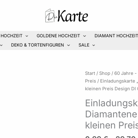
 HOCHZEIT
GOLDENE HOCHZEIT
DIAMANT HOCHZEI
DEKO & TORTENFIGUREN
SALE
Einladungskarte
Start
/
Shop
/
60 Jahre -
"Ringe"
Preis
/ Einladungskarte 
für
kleinen Preis Design DI
Ihre
Einladungska
Diamantene
Diamantene 
Hochzeit,
incl.
kleinen Prei
Umschlag
zum