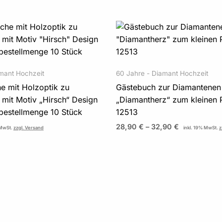
Preisspanne
28,90 €
bis
32,90 €
mant Hochzeit
60 Jahre - Diamant Hochzeit
e mit Holzoptik zu
Gästebuch zur Diamantenen
mit Motiv „Hirsch“ Design
„Diamantherz“ zum kleinen 
bestellmenge 10 Stück
12513
28,90
€
–
32,90
€
 MwSt.
zzgl. Versand
inkl. 19% MwSt.
z