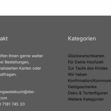
akt
Kategorien
lfen Ihnen gerne weiter
Glückwunschkarten
ei Bestellungen,
Für Deine Hochzeit
alisierten Karten oder
Zur Taufe des Kindes
ndfragen.
Wir haben
Konfirmation/Kommuni
Geldgeschenke
ngaestebuch@die-
Deko & Tortenfiguren
.com
Weitere Kategorien
 7181 745 20