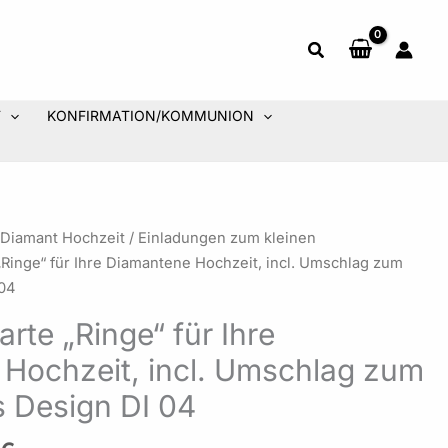
T
KONFIRMATION/KOMMUNION
Preisspanne:
 Diamant Hochzeit
/
Einladungen zum kleinen
0,99 €
„Ringe“ für Ihre Diamantene Hochzeit, incl. Umschlag zum
bis
 04
29,70 €
rte „Ringe“ für Ihre
Hochzeit, incl. Umschlag zum
s Design DI 04