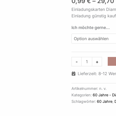
0,99
€
–
29,70
kleinen
Einladungskarten Diam
Preis
Einladung günstig kau
Design
DI
Ich möchte gerne...
04
Menge
-
+
Lieferzeit: 8-12 We
Artikelnummer:
n. v.
Kategorien:
60 Jahre - D
Schlagwörter:
60 Jahre
,