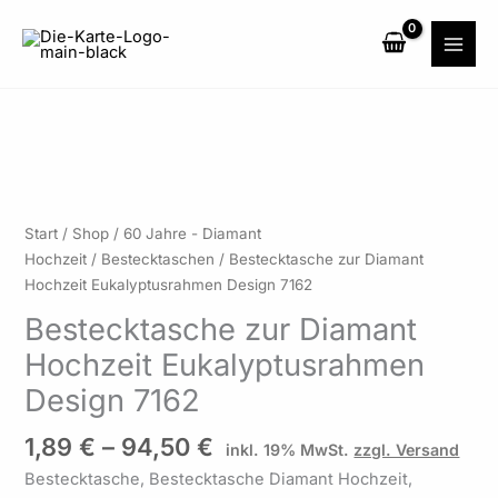
Zum
Inhalt
springen
Preisspanne:
Bestecktasche
Start
/
Shop
/
60 Jahre - Diamant
1,89 €
zur
Hochzeit
/
Bestecktaschen
/ Bestecktasche zur Diamant
bis
Diamant
Hochzeit Eukalyptusrahmen Design 7162
94,50 €
Hochzeit
Bestecktasche zur Diamant
Eukalyptusrahmen
Hochzeit Eukalyptusrahmen
Design
7162
Design 7162
Menge
1,89
€
–
94,50
€
inkl. 19% MwSt.
zzgl. Versand
Bestecktasche, Bestecktasche Diamant Hochzeit,