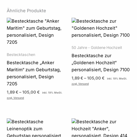
Ähnliche Produkte
Preisspanne:
Preisspanne:
1,89 €
1,89 €
bis
bis
105,00 €
105,00 €
50 Jahre - Goldene Hochzeit
Bestecktaschen
Bestecktasche zur
Bestecktasche „Anker
„Goldenen Hochzeit“
Maritim“ zum Geburtstag,
personalisiert, Design 7100
personalisiert, Design
1,89
€
–
105,00
€
inkl. 19% MwSt.
7205
zzgl. Versand
1,89
€
–
105,00
€
inkl. 19% MwSt.
zzgl. Versand
Preisspanne:
Preisspanne:
1,89 €
19,90 €
bis
bis
105,00 €
79,60 €