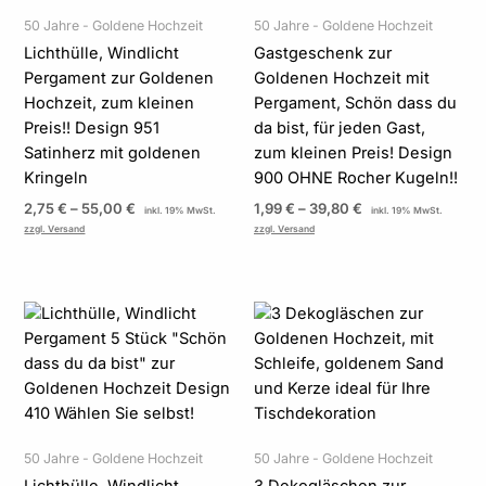
50 Jahre - Goldene Hochzeit
50 Jahre - Goldene Hochzeit
Lichthülle, Windlicht
Gastgeschenk zur
Pergament zur Goldenen
Goldenen Hochzeit mit
Hochzeit, zum kleinen
Pergament, Schön dass du
Preis!! Design 951
da bist, für jeden Gast,
Satinherz mit goldenen
zum kleinen Preis! Design
Kringeln
900 OHNE Rocher Kugeln!!
2,75
€
–
55,00
€
1,99
€
–
39,80
€
inkl. 19% MwSt.
inkl. 19% MwSt.
zzgl. Versand
zzgl. Versand
Preisspanne:
2,00 €
bis
40,00 €
50 Jahre - Goldene Hochzeit
50 Jahre - Goldene Hochzeit
Lichthülle, Windlicht
3 Dekogläschen zur