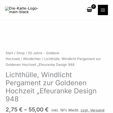
Zum
Inhalt
springen
Preisspanne:
Lichthülle,
Start
/
Shop
/
50 Jahre - Goldene
2,75 €
Windlicht
Hochzeit
/
Windlichter
/ Lichthülle, Windlicht Pergament zur
bis
Pergament
Goldenen Hochzeit „Efeuranke Design 948
55,00 €
zur
Lichthülle, Windlicht
Goldenen
Pergament zur Goldenen
Hochzeit
"Efeuranke
Hochzeit „Efeuranke Design
Design
948
948
Menge
2,75
€
–
55,00
€
inkl. 19% MwSt.
zzgl. Versand