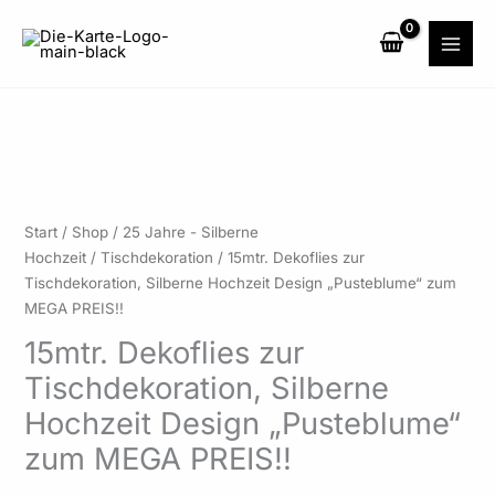
Zum
Inhalt
springen
15mtr.
Start
/
Shop
/
25 Jahre - Silberne
Dekoflies
Hochzeit
/
Tischdekoration
/ 15mtr. Dekoflies zur
zur
Tischdekoration, Silberne Hochzeit Design „Pusteblume“ zum
Tischdekoration,
MEGA PREIS!!
Silberne
15mtr. Dekoflies zur
Hochzeit
Tischdekoration, Silberne
Design
"Pusteblume"
Hochzeit Design „Pusteblume“
zum
zum MEGA PREIS!!
MEGA
PREIS!!