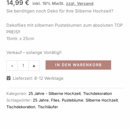
14,99
€
inkl. 19% MwSt.
zzgl. Versand
Menge
Sie benötigen noch Deko für Ihre Silberne Hochzeit?
Dekoflies mit silbernen Pusteblumen zum absoluten TOP
PREIS!!
15mtr. x 25cm
Verkauf – solange Vorrätig!!
Alternati
-
+
IN DEN WARENKORB
Lieferzeit: 8-12 Werktage
Kategorien:
25 Jahre - Silberne Hochzeit
,
Tischdekoration
Schlagwörter:
25 Jahre
,
Flies
,
Pusteblume
,
Silberne Hochzeit
,
Tischdekoration
,
Tischläufer