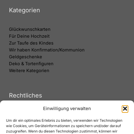
Kategorien
Glückwunschkarten
Für Deine Hochzeit
Zur Taufe des Kindes
Wir haben Konfirmation/Kommunion
Geldgeschenke
Deko & Tortenfiguren
Weitere Kategorien
Rechtliches
Einwilligung verwalten
Versand & Lieferung
Um dir ein optimales Erlebnis zu bieten, verwenden wir Technologien
Zahlungsweisen
wie Cookies, um Geräteinformationen zu speichern und/oder darauf
Widerruf
zuzugreifen. Wenn du diesen Technologien zustimmst, können wir