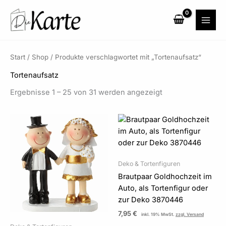
Zum
Inhalt
springen
Start
/
Shop
/ Produkte verschlagwortet mit „Tortenaufsatz“
Tortenaufsatz
Ergebnisse 1 – 25 von 31 werden angezeigt
Deko & Tortenfiguren
Brautpaar Goldhochzeit im
Auto, als Tortenfigur oder
zur Deko 3870446
7,95
€
inkl. 19% MwSt.
zzgl. Versand