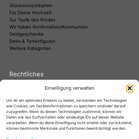
Glückwunschkarten
Für Deine Hochzeit
Zur Taufe des Kindes
Wir haben Konfirmation/Kommunion
Geldgeschenke
Deko & Tortenfiguren
Weitere Kategorien
Rechtliches
Einwilligung verwalten
Versand & Lieferung
Um dir ein optimales Erlebnis zu bieten, verwenden wir Technologien
Zahlungsweisen
wie Cookies, um Geräteinformationen zu speichern und/oder darauf
Widerruf
zuzugreifen. Wenn du diesen Technologien zustimmst, können wir
AGB
Daten wie das Surfverhalten oder eindeutige IDs auf dieser Website
Impressum
verarbeiten. Wenn du deine Einwilligung nicht erteilst oder zurückziehst,
können bestimmte Merkmale und Funktionen beeinträchtigt werden.
Datenschutz
Cookies